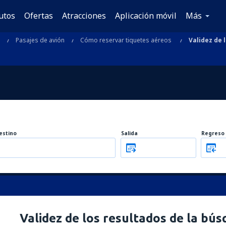
utos
Ofertas
Atracciones
Aplicación móvil
Más
Pasajes de avión
Cómo reservar tiquetes aéreos
Validez de 
estino
Salida
Regreso
Validez de los resultados de la bú