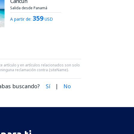
Cancún
Salida desde Panamá
359
A partir de:
USD
e artículo y en artículos relacionados son solo
ra ninguna reclamación contra {siteName}.
dabas buscando?
Sí
|
No