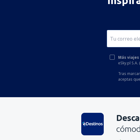
Inspir
Más viajes
eSky.pl S.A.
Tras marcar 
aceptas que
Desca
cómoda