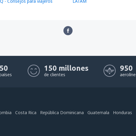
Q - Consejos para viajeros
LATAM
50
150 millones
950
países
de clientes
aerolín
ombia
Costa Rica
República Dominicana
Guatemala
Honduras