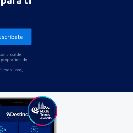
para ti
uscríbete
comercial de
he proporcionado.
” (todo junto),