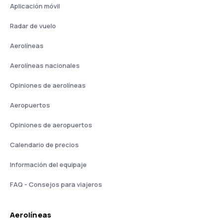
Aplicación móvil
Radar de vuelo
Aerolíneas
Aerolíneas nacionales
Opiniones de aerolíneas
Aeropuertos
Opiniones de aeropuertos
Calendario de precios
Información del equipaje
FAQ - Consejos para viajeros
Aerolíneas