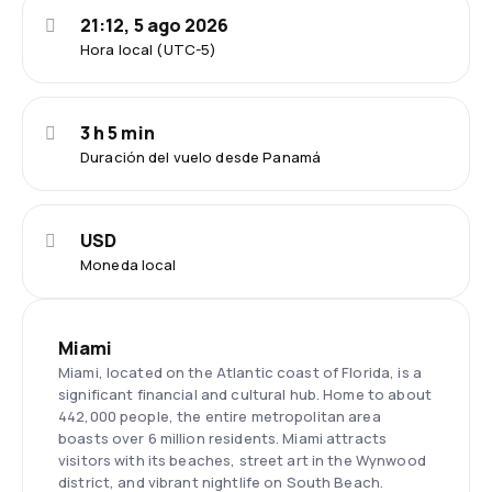
21:12, 5 ago 2026
Hora local (UTC-5)
3 h 5 min
Duración del vuelo desde Panamá
USD
Moneda local
Miami
Miami, located on the Atlantic coast of Florida, is a
significant financial and cultural hub. Home to about
442,000 people, the entire metropolitan area
boasts over 6 million residents. Miami attracts
visitors with its beaches, street art in the Wynwood
district, and vibrant nightlife on South Beach.