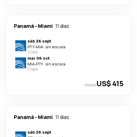
Panamá
-
Miami
11 días
sáb 26 sept
PTY
-
MIA
·
sin escala
Copa
mar 06 oct
MIA
-
PTY
·
sin escala
Copa
US$ 415
desde
Panamá
-
Miami
11 días
sáb 26 sept