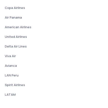
Copa Airlines
Air Panama
American Airlines
United Airlines
Delta Air Lines
Viva Air
Avianca
LAN Peru
Spirit Airlines
LATAM