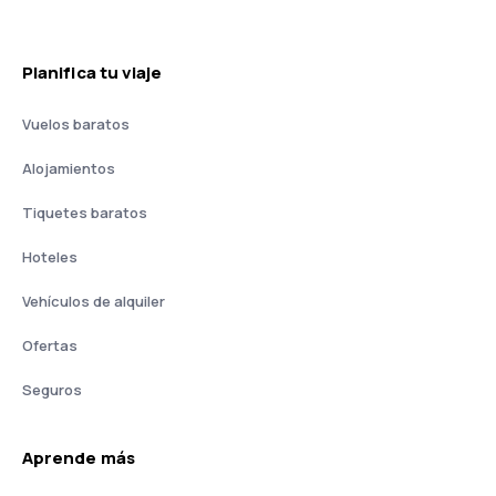
Planifica tu viaje
Vuelos baratos
Alojamientos
Tiquetes baratos
Hoteles
Vehículos de alquiler
Ofertas
Seguros
Aprende más