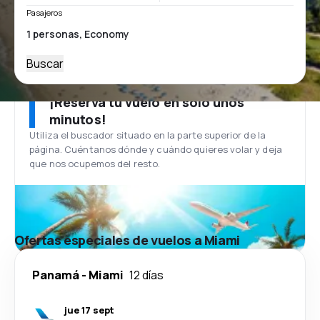
Pasajeros
Buscar
¡Reserva tu vuelo en solo unos
minutos!
Utiliza el buscador situado en la parte superior de la
página. Cuéntanos dónde y cuándo quieres volar y deja
que nos ocupemos del resto.
Ofertas especiales de vuelos a Miami
Panamá
-
Miami
12 días
jue 17 sept