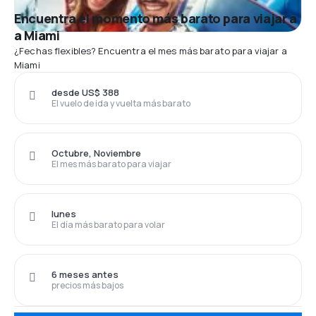
Encuentra el momento más barato para viajar a
a Miami
¿Fechas flexibles? Encuentra el mes más barato para viajar a
Miami
desde US$ 388
El vuelo de ida y vuelta más barato
Octubre, Noviembre
El mes más barato para viajar
lunes
El día más barato para volar
6 meses antes
precios más bajos