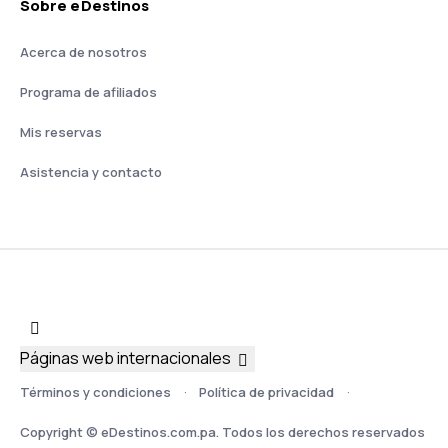
Sobre eDestinos
Acerca de nosotros
Programa de afiliados
Mis reservas
Asistencia y contacto
Páginas web internacionales
Términos y condiciones
Política de privacidad
Copyright © eDestinos.com.pa. Todos los derechos reservados