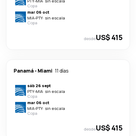
PTY
-
MIA
·
sin escala
Copa
mar 06 oct
MIA
-
PTY
·
sin escala
Copa
US$ 415
desde
Panamá
-
Miami
11 días
sáb 26 sept
PTY
-
MIA
·
sin escala
Copa
mar 06 oct
MIA
-
PTY
·
sin escala
Copa
US$ 415
desde