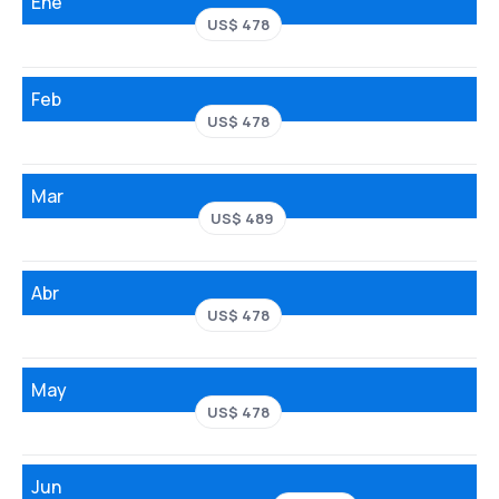
Ene
US$ 478
Feb
US$ 478
Mar
US$ 489
Abr
US$ 478
May
US$ 478
Jun