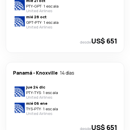
mié 21 oct
PTY
-
GPT
·
1 escala
United Airlines
mié 28 oct
GPT
-
PTY
·
1 escala
United Airlines
US$ 651
desde
Panamá
-
Knoxville
14 días
jue 24 dic
PTY
-
TYS
·
1 escala
United Airlines
mié 06 ene
TYS
-
PTY
·
1 escala
United Airlines
US$ 651
desde