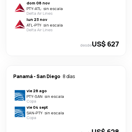
dom 08 nov
PTY
-
ATL
·
sin escala
Delta Air Lines
lun 23 nov
ATL
-
PTY
·
sin escala
Delta Air Lines
US$ 627
desde
Panamá
-
San Diego
8 días
vie 28 ago
PTY
-
SAN
·
sin escala
Copa
vie 04 sept
SAN
-
PTY
·
sin escala
Copa
US$ 628