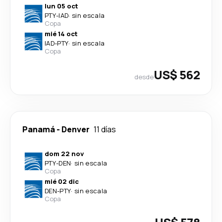
lun 05 oct
PTY
-
IAD
·
sin escala
Copa
mié 14 oct
IAD
-
PTY
·
sin escala
Copa
US$ 562
desde
Panamá
-
Denver
11 días
dom 22 nov
PTY
-
DEN
·
sin escala
Copa
mié 02 dic
DEN
-
PTY
·
sin escala
Copa