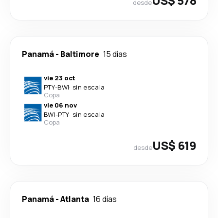
US$ 578
desde
Panamá
-
Baltimore
15 días
vie 23 oct
PTY
-
BWI
·
sin escala
Copa
vie 06 nov
BWI
-
PTY
·
sin escala
Copa
US$ 619
desde
Panamá
-
Atlanta
16 días