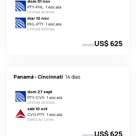
dom 01 nov
PTY
-
PHL
·
1 escala
United Airlines
mar 10 nov
PHL
-
PTY
·
1 escala
United Airlines
US$ 625
desde
Panamá
-
Cincinnati
14 días
dom 27 sept
PTY
-
CVG
·
1 escala
United Airlines
sáb 10 oct
CVG
-
PTY
·
1 escala
Delta Air Lines
US$ 625
desde