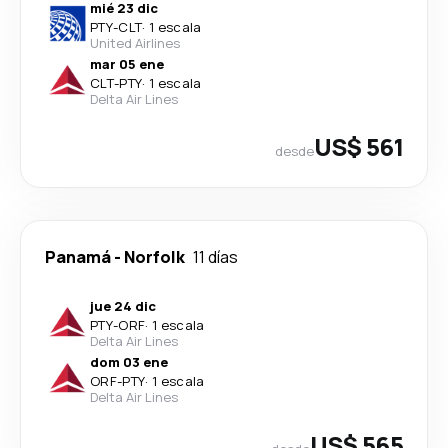
mié 23 dic
PTY
-
CLT
·
1 escala
United Airlines
mar 05 ene
CLT
-
PTY
·
1 escala
Delta Air Lines
US$ 561
desde
Panamá
-
Norfolk
11 días
jue 24 dic
PTY
-
ORF
·
1 escala
Delta Air Lines
dom 03 ene
ORF
-
PTY
·
1 escala
Delta Air Lines
US$ 565