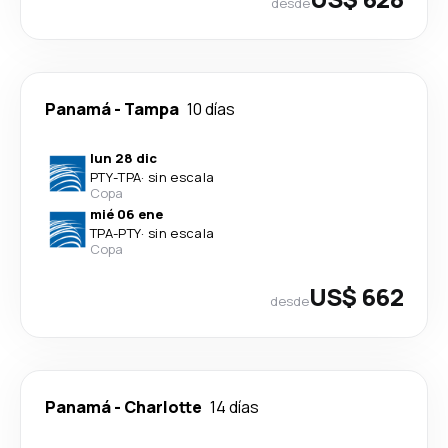
desde
Panamá
-
Tampa
10 días
lun 28 dic
PTY
-
TPA
·
sin escala
Copa
mié 06 ene
TPA
-
PTY
·
sin escala
Copa
US$ 662
desde
Panamá
-
Charlotte
14 días