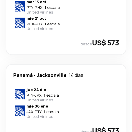
mar 13 oct
PTY
-
PHX
·
1 escala
United Airlines
mié 21 oct
PHX
-
PTY
·
1 escala
United Airlines
US$ 573
desde
Panamá
-
Jacksonville
14 días
jue 24 dic
PTY
-
JAX
·
1 escala
United Airlines
mié 06 ene
JAX
-
PTY
·
1 escala
United Airlines
US$ 573
desde