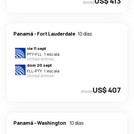
US$ 413
desde
Panamá
-
Fort Lauderdale
10 días
vie 11 sept
PTY
-
FLL
·
1 escala
United Airlines
dom 20 sept
FLL
-
PTY
·
1 escala
United Airlines
US$ 407
desde
Panamá
-
Washington
10 días