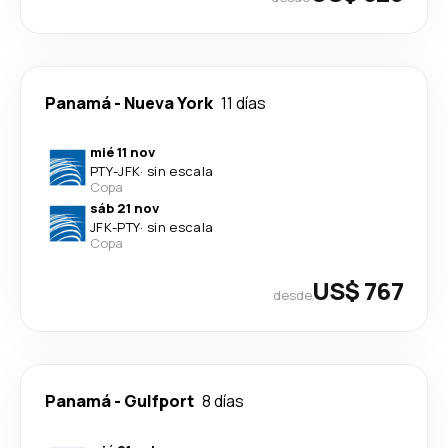
Panamá
-
Nueva York
11 días
mié 11 nov
PTY
-
JFK
·
sin escala
Copa
sáb 21 nov
JFK
-
PTY
·
sin escala
Copa
US$ 767
desde
Panamá
-
Gulfport
8 días