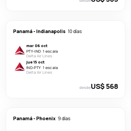
desde
Panamá
-
Indianapolis
10 días
mar 06 oct
PTY
-
IND
·
1 escala
Delta Air Lines
jue 15 oct
IND
-
PTY
·
1 escala
Delta Air Lines
US$ 568
desde
Panamá
-
Phoenix
9 días