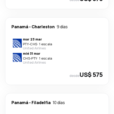
Panamá
-
Charleston
9 días
mar 23 mar
PTY
-
CHS
·
1 escala
United Airlines
mié 31 mar
CHS
-
PTY
·
1 escala
United Airlines
US$ 575
desde
Panamá
-
Filadelfia
10 días