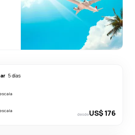
ar
5 días
 escala
 escala
US$ 176
desde