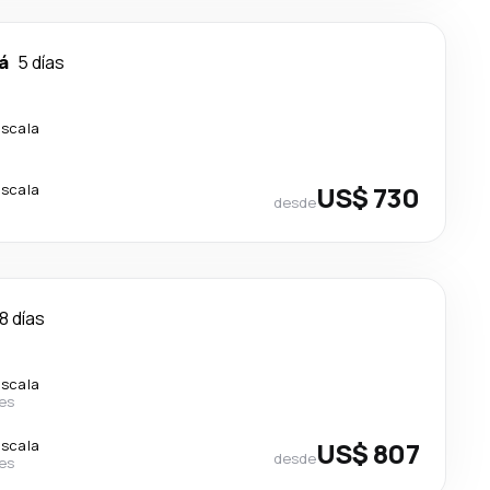
á
5 días
escala
escala
US$ 730
desde
8 días
escala
nes
escala
US$ 807
desde
nes