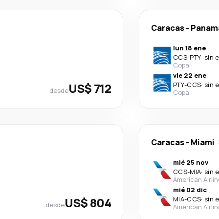
Caracas
-
Panam
lun 18 ene
CCS
-
PTY
·
sin 
Copa
vie 22 ene
US$ 712
PTY
-
CCS
·
sin 
desde
Copa
Caracas
-
Miami
mié 25 nov
CCS
-
MIA
·
sin 
American Airli
mié 02 dic
US$ 804
MIA
-
CCS
·
sin 
desde
American Airli