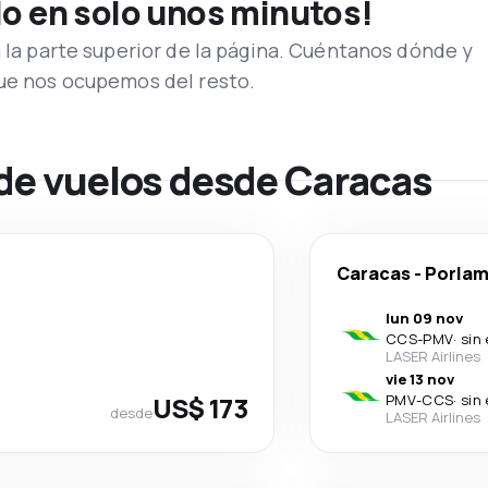
lo en solo unos minutos!
n la parte superior de la página. Cuéntanos dónde y
que nos ocupemos del resto.
 de vuelos desde Caracas
Caracas
-
Porlam
lun 09 nov
CCS
-
PMV
·
sin
LASER Airlines
vie 13 nov
US$ 173
PMV
-
CCS
·
sin
desde
LASER Airlines