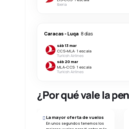
Iberia
Caracas
-
Luqa
8 días
sáb 13 mar
CCS
-
MLA
·
1 escala
Turkish Airlines
sáb 20 mar
MLA
-
CCS
·
1 escala
Turkish Airlines
¿Por qué vale la pe
La mayor oferta de vuelos
En unos segundos tenemos los