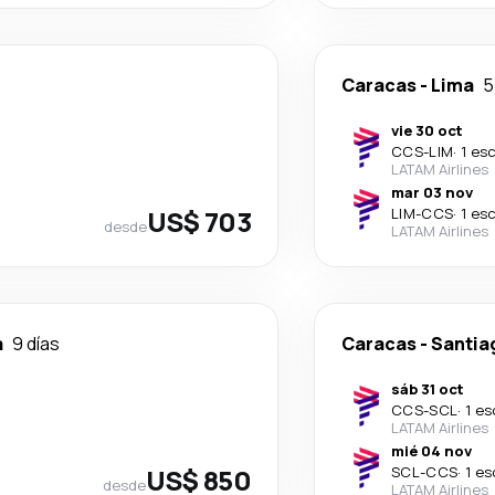
Caracas
-
Lima
5
vie 30 oct
CCS
-
LIM
·
1 es
LATAM Airlines
mar 03 nov
US$ 703
LIM
-
CCS
·
1 es
desde
LATAM Airlines
a
9 días
Caracas
-
Santia
sáb 31 oct
CCS
-
SCL
·
1 es
LATAM Airlines
mié 04 nov
US$ 850
SCL
-
CCS
·
1 es
desde
LATAM Airlines