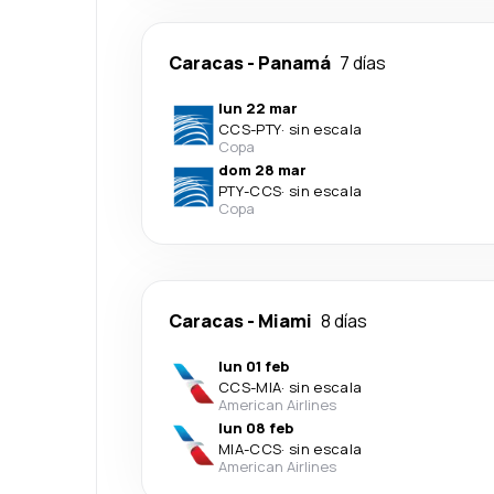
Caracas
-
Panamá
7 días
lun 22 mar
CCS
-
PTY
·
sin escala
Copa
dom 28 mar
PTY
-
CCS
·
sin escala
Copa
Caracas
-
Miami
8 días
lun 01 feb
CCS
-
MIA
·
sin escala
American Airlines
lun 08 feb
MIA
-
CCS
·
sin escala
American Airlines