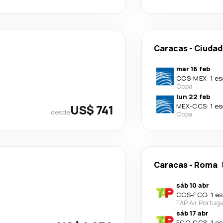
Caracas
-
Ciudad
mar 16 feb
CCS
-
MEX
·
1 e
Copa
lun 22 feb
US$ 741
MEX
-
CCS
·
1 e
desde
Copa
Caracas
-
Roma
sáb 10 abr
CCS
-
FCO
·
1 e
TAP Air Portuga
sáb 17 abr
FCO
-
CCS
·
1 e