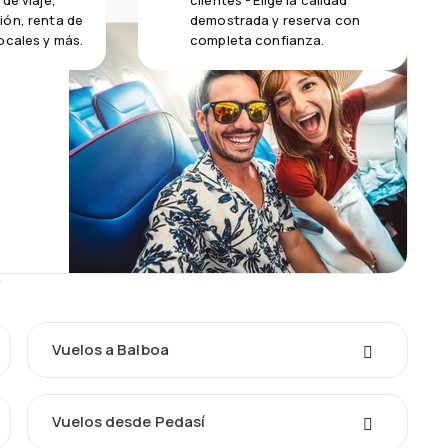
de viaje,
clientes - Elige la calidad
ión, renta de
demostrada y reserva con
ocales y más.
completa confianza.
s
Vuelos a Balboa
Vuelos desde Pedasí