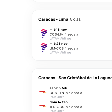
Caracas
-
Lima
8 días
mié 18 nov
CCS
-
LIM
·
1 escala
LATAM Airlines
mié 25 nov
LIM
-
CCS
·
1 escala
LATAM Airlines
Caracas
-
San Cristóbal de La Lagun
sáb 06 feb
CCS
-
TFN
·
sin escala
Plus Ultra
dom 14 feb
TFN
-
CCS
·
sin escala
Plus Ultra