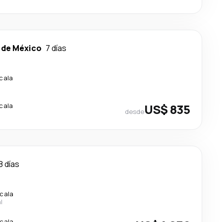
 de México
7 días
scala
scala
US$ 835
desde
8 días
scala
l
scala