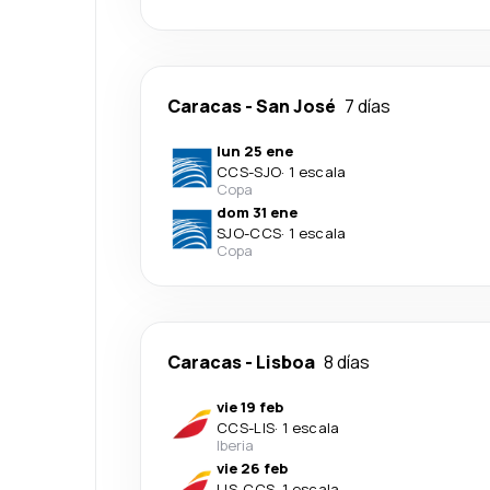
Caracas
-
San José
7 días
lun 25 ene
CCS
-
SJO
·
1 escala
Copa
dom 31 ene
SJO
-
CCS
·
1 escala
Copa
Caracas
-
Lisboa
8 días
vie 19 feb
CCS
-
LIS
·
1 escala
Iberia
vie 26 feb
LIS
-
CCS
·
1 escala