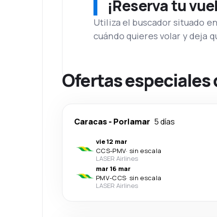
¡Reserva tu vue
Utiliza el buscador situado e
cuándo quieres volar y deja 
Ofertas especiales
Caracas
-
Porlamar
5 días
vie 12 mar
CCS
-
PMV
·
sin escala
LASER Airlines
mar 16 mar
PMV
-
CCS
·
sin escala
LASER Airlines