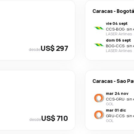
Caracas
-
Bogot
vie 04 sept
CCS
-
BOG
·
sin
LASER Airlines
dom 06 sept
US$ 297
BOG
-
CCS
·
sin
desde
LASER Airlines
Caracas
-
Sao Pa
mar 24 nov
CCS
-
GRU
·
sin
GOL
mar 01 dic
US$ 710
GRU
-
CCS
·
sin
desde
GOL