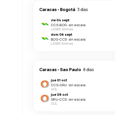
Caracas
-
Bogotá
3 días
vie 04 sept
CCS
-
BOG
·
sin escala
LASER Airlines
dom 06 sept
BOG
-
CCS
·
sin escala
LASER Airlines
Caracas
-
Sao Paulo
8 días
jue 01 oct
CCS
-
GRU
·
sin escala
GOL
jue 08 oct
GRU
-
CCS
·
sin escala
GOL