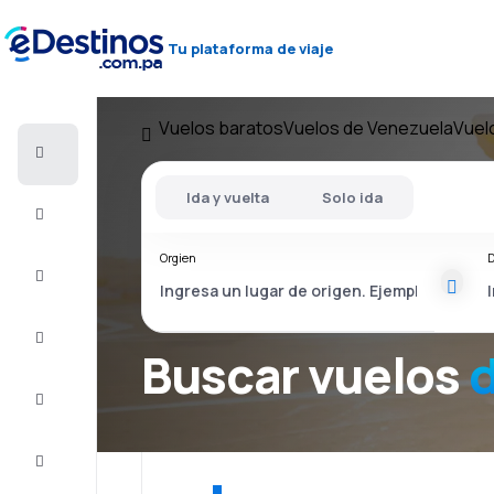
Tu plataforma de viaje
Vuelos baratos
Vuelos de Venezuela
Vuel
Vuelos
baratos
Ida y vuelta
Solo ida
Alojamientos
Orgien
D
Ofertas
Completa
el viaje
Buscar vuelos
Inspiración
y consejos
Atención
al cliente