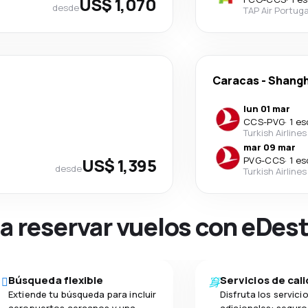
US$ 1,070
desde
TAP Air Portuga
Caracas
-
Shangh
lun 01 mar
CCS
-
PVG
·
1 es
Turkish Airlines
mar 09 mar
US$ 1,395
PVG
-
CCS
·
1 es
desde
Turkish Airlines
na reservar vuelos con eDes
Búsqueda flexible
Servicios de cal
Extiende tu búsqueda para incluir
Disfruta los servici