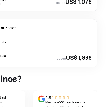
US$ 1,076
desde
l
ai
9 días
cala
cala
US$ 1,838
desde
tinos?
idad
4.6
os
Más de 4950 opiniones de