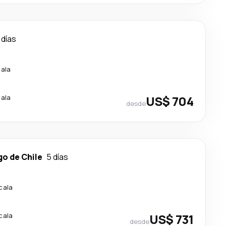
 días
cala
cala
US$ 704
desde
go de Chile
5 días
cala
cala
US$ 731
desde