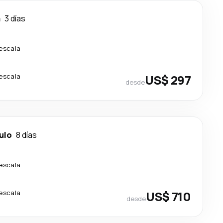
á
3 días
 escala
 escala
US$ 297
desde
ulo
8 días
 escala
 escala
US$ 710
desde