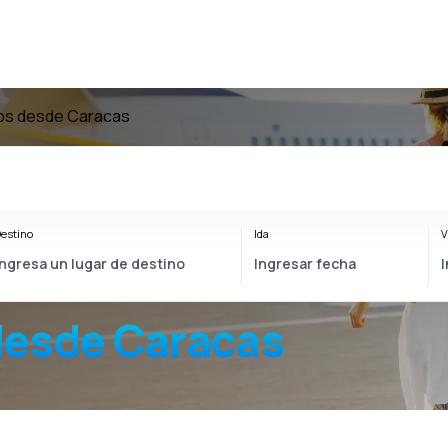
os desde Caracas
estino
Ida
V
desde Caracas