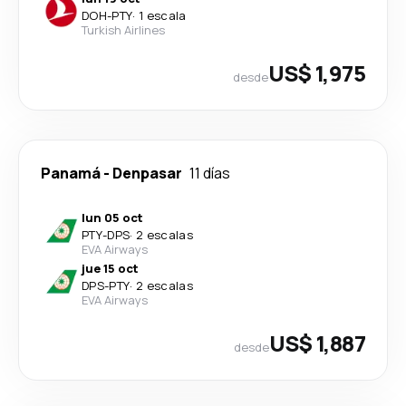
DOH
-
PTY
·
1 escala
Turkish Airlines
US$ 1,975
desde
Panamá
-
Denpasar
11 días
lun 05 oct
PTY
-
DPS
·
2 escalas
EVA Airways
jue 15 oct
DPS
-
PTY
·
2 escalas
EVA Airways
US$ 1,887
desde