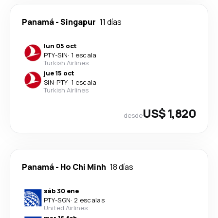
Panamá
-
Singapur
11 días
lun 05 oct
PTY
-
SIN
·
1 escala
Turkish Airlines
jue 15 oct
SIN
-
PTY
·
1 escala
Turkish Airlines
US$ 1,820
desde
Panamá
-
Ho Chi Minh
18 días
sáb 30 ene
PTY
-
SGN
·
2 escalas
United Airlines
mar 16 feb