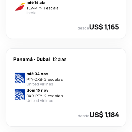
mié 14 abr
TLV
-
PTY
·
1 escala
Iberia
US$ 1,165
desde
Panamá
-
Dubai
12 días
mié 04 nov
PTY
-
DXB
·
2 escalas
United Airlines
dom 15 nov
DXB
-
PTY
·
2 escalas
United Airlines
US$ 1,184
desde