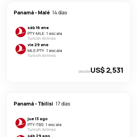
Panamá
-
Malé
14 días
sáb 16 ene
PTY
-
MLE
·
1 escala
Turkish Airlines
vie 29 ene
MLE
-
PTY
·
1 escala
Turkish Airlines
US$ 2,531
desde
Panamá
-
Tbilisi
17 días
jue 13 ago
PTY
-
TBS
·
1 escala
Turkish Airlines
sáb 29 ago