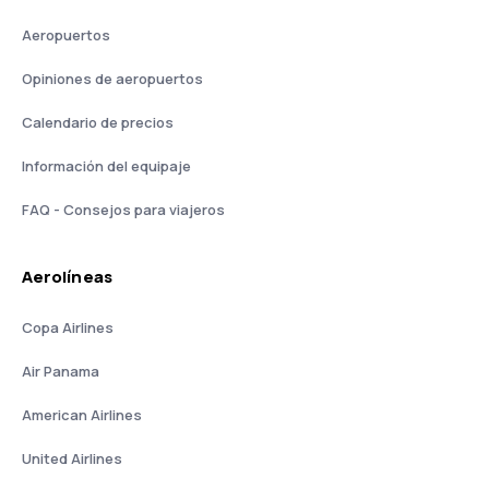
Aeropuertos
Opiniones de aeropuertos
Calendario de precios
Información del equipaje
FAQ - Consejos para viajeros
Aerolíneas
Copa Airlines
Air Panama
American Airlines
United Airlines