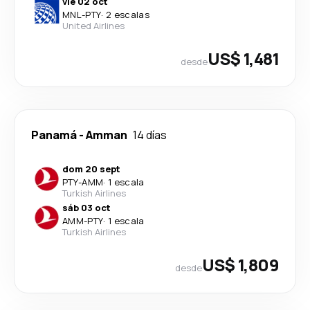
vie 02 oct
MNL
-
PTY
·
2 escalas
United Airlines
US$ 1,481
desde
Panamá
-
Amman
14 días
dom 20 sept
PTY
-
AMM
·
1 escala
Turkish Airlines
sáb 03 oct
AMM
-
PTY
·
1 escala
Turkish Airlines
US$ 1,809
desde