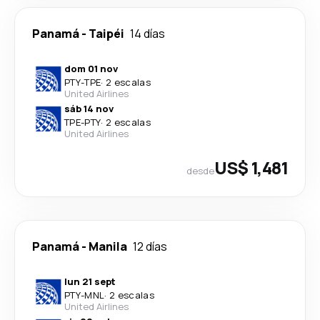
Panamá
-
Taipéi
14 días
dom 01 nov
PTY
-
TPE
·
2 escalas
United Airlines
sáb 14 nov
TPE
-
PTY
·
2 escalas
United Airlines
US$ 1,481
desde
Panamá
-
Manila
12 días
lun 21 sept
PTY
-
MNL
·
2 escalas
United Airlines