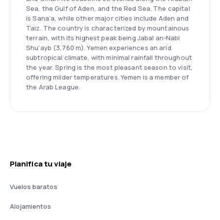
Sea, the Gulf of Aden, and the Red Sea. The capital
is Sana’a, while other major cities include Aden and
Taiz. The country is characterized by mountainous
terrain, with its highest peak being Jabal an-Nabi
Shu'ayb (3,760 m). Yemen experiences an arid
subtropical climate, with minimal rainfall throughout
the year. Spring is the most pleasant season to visit,
offering milder temperatures. Yemen is a member of
the Arab League.
Planifica tu viaje
Vuelos baratos
Alojamientos