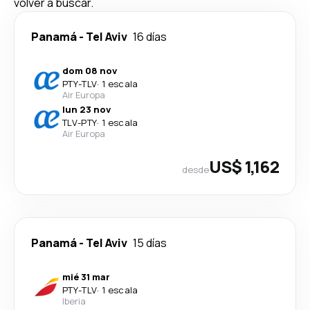
volver a buscar.
Panamá
-
Tel Aviv
16 días
dom 08 nov
PTY
-
TLV
·
1 escala
Air Europa
lun 23 nov
TLV
-
PTY
·
1 escala
Air Europa
US$ 1,162
desde
Panamá
-
Tel Aviv
15 días
mié 31 mar
PTY
-
TLV
·
1 escala
Iberia