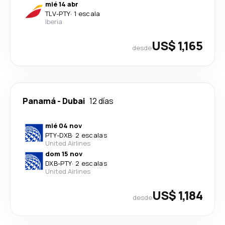
mié 14 abr
TLV
-
PTY
·
1 escala
Iberia
US$ 1,165
desde
Panamá
-
Dubai
12 días
mié 04 nov
PTY
-
DXB
·
2 escalas
United Airlines
dom 15 nov
DXB
-
PTY
·
2 escalas
United Airlines
US$ 1,184
desde