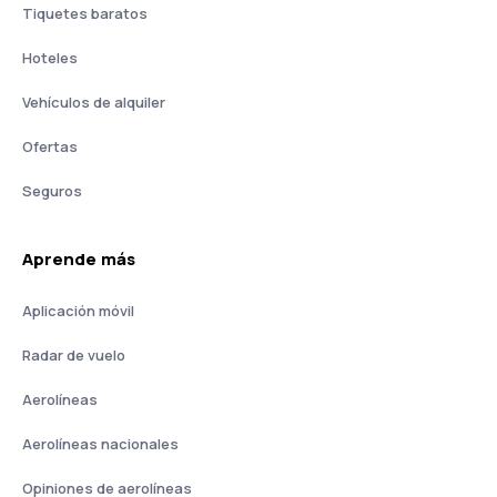
Tiquetes baratos
Hoteles
Vehículos de alquiler
Ofertas
Seguros
Aprende más
Aplicación móvil
Radar de vuelo
Aerolíneas
Aerolíneas nacionales
Opiniones de aerolíneas