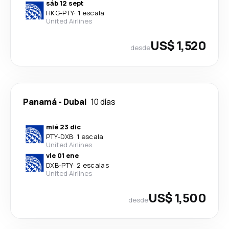
sáb 12 sept
HKG
-
PTY
·
1 escala
United Airlines
US$ 1,520
desde
Panamá
-
Dubai
10 días
mié 23 dic
PTY
-
DXB
·
1 escala
United Airlines
vie 01 ene
DXB
-
PTY
·
2 escalas
United Airlines
US$ 1,500
desde