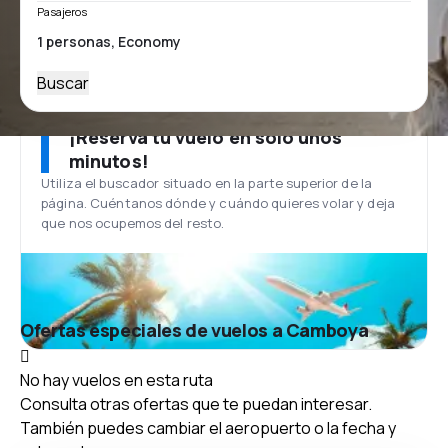
Pasajeros
Buscar
¡Reserva tu vuelo en solo unos
minutos!
Utiliza el buscador situado en la parte superior de la
página. Cuéntanos dónde y cuándo quieres volar y deja
que nos ocupemos del resto.
Ofertas especiales de vuelos a Camboya
No hay vuelos en esta ruta
Consulta otras ofertas que te puedan interesar.
También puedes cambiar el aeropuerto o la fecha y