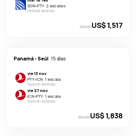
SGN
-
PTY
·
2 escalas
United Airlines
US$ 1,517
desde
Panamá
-
Seúl
15 días
vie 13 nov
PTY
-
ICN
·
1 escala
Turkish Airlines
vie 27 nov
ICN
-
PTY
·
1 escala
Turkish Airlines
US$ 1,838
desde