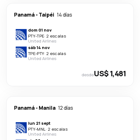
Panamá
-
Taipéi
14 días
dom 01 nov
PTY
-
TPE
·
2 escalas
United Airlines
sáb 14 nov
TPE
-
PTY
·
2 escalas
United Airlines
US$ 1,481
desde
Panamá
-
Manila
12 días
lun 21 sept
PTY
-
MNL
·
2 escalas
United Airlines