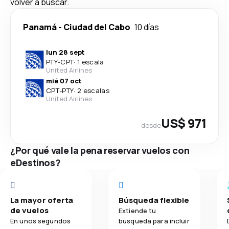
volver a buscar.
Panamá
-
Ciudad del Cabo
10 días
lun 28 sept
PTY
-
CPT
·
1 escala
United Airlines
mié 07 oct
CPT
-
PTY
·
2 escalas
United Airlines
US$ 971
desde
¿Por qué vale la pena reservar vuelos con
eDestinos?
La mayor oferta
Búsqueda flexible
de vuelos
Extiende tu
En unos segundos
búsqueda para incluir