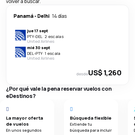
volver a buscar.
Panamá
-
Delhi
14 días
jue 17 sept
PTY
-
DEL
·
2 escalas
United Airlines
mié 30 sept
DEL
-
PTY
·
1 escala
United Airlines
US$ 1,260
desde
¿Por qué vale la pena reservar vuelos con
eDestinos?
La mayor oferta
Búsqueda flexible
de vuelos
Extiende tu
En unos segundos
búsqueda para incluir