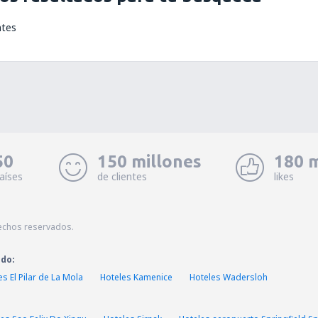
ntes
50
150 millones
180 m
aíses
de clientes
likes
echos reservados.
ado:
es El Pilar de La Mola
Hoteles Kamenice
Hoteles Wadersloh