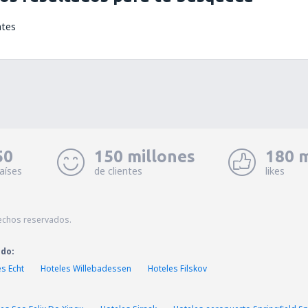
ntes
50
150 millones
180 m
aíses
de clientes
likes
echos reservados.
ado:
s Echt
Hoteles Willebadessen
Hoteles Filskov