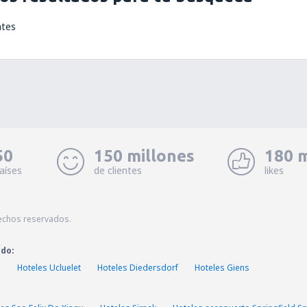
ntes
50
150 millones
180 m
aíses
de clientes
likes
echos reservados.
ado:
o
Hoteles Ucluelet
Hoteles Diedersdorf
Hoteles Giens