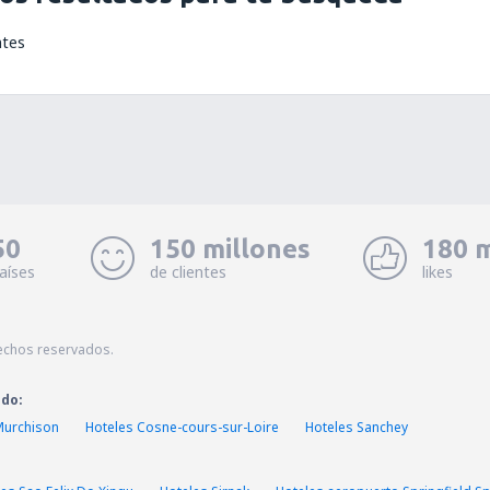
ntes
50
150 millones
180 m
aíses
de clientes
likes
echos reservados.
ado:
Murchison
Hoteles Cosne-cours-sur-Loire
Hoteles Sanchey