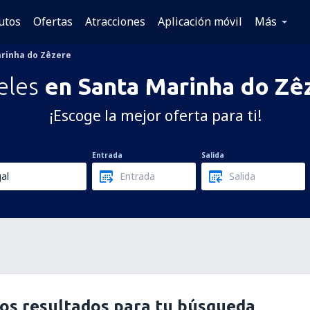
utos
Ofertas
Atracciones
Aplicación móvil
Más
rinha do Zêzere
eles
en Santa Marinha do Zê
¡Escoge la mejor oferta para ti!
Entrada
Salida
os resultados para tu búsqueda