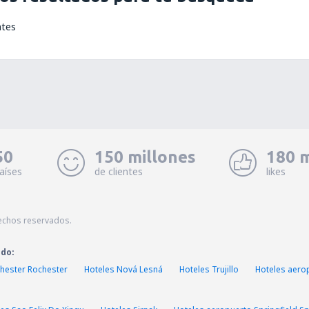
ntes
50
150 millones
180 m
aíses
de clientes
likes
echos reservados.
ado:
hester Rochester
Hoteles Nová Lesná
Hoteles Trujillo
Hoteles aero