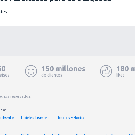
ntes
50
150 millones
180 m
aíses
de clientes
likes
echos reservados.
ado:
ichsville
Hoteles Lismore
Hoteles Azkoitia