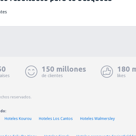
ntes
50
150 millones
180 m
aíses
de clientes
likes
echos reservados.
ado:
Hoteles Kourou
Hoteles Los Cantos
Hoteles Walmersley