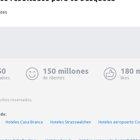
ntes
50
150 millones
180 m
aíses
de clientes
likes
echos reservados.
ado:
Hoteles Casa Branca
Hoteles Strasswalchen
Hoteles aeropuerto Coc