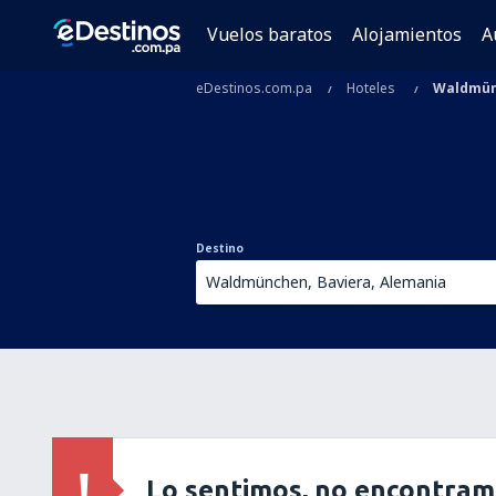
Vuelos baratos
Alojamientos
A
eDestinos.com.pa
Hoteles
Waldmü
Destino
Lo sentimos, no encontram