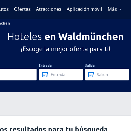
utos
Ofertas
Atracciones
Aplicación móvil
Más
nchen
Hoteles
en Waldmünchen
¡Escoge la mejor oferta para ti!
Entrada
Salida
os resultados para tu búsqueda