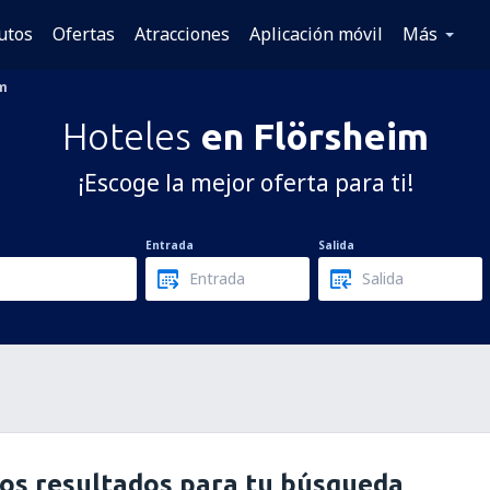
utos
Ofertas
Atracciones
Aplicación móvil
Más
m
Hoteles
en Flörsheim
¡Escoge la mejor oferta para ti!
Entrada
Salida
os resultados para tu búsqueda