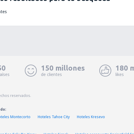
ntes
50
150 millones
180 m
aíses
de clientes
likes
echos reservados.
ado:
teles Montecorto
Hoteles Tahoe City
Hoteles Kresevo