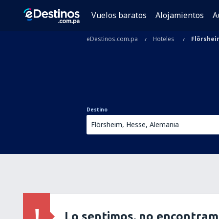
Vuelos baratos
Alojamientos
A
eDestinos.com.pa
Hoteles
Flörshei
Destino
Lo sentimos, no encontram