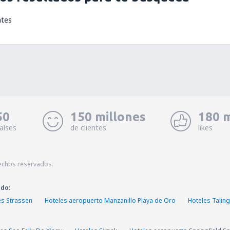
ntes
50
150 millones
180 m
aíses
de clientes
likes
echos reservados.
ado:
es Strassen
Hoteles aeropuerto Manzanillo Playa de Oro
Hoteles Tali