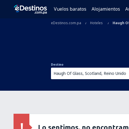
Vuelos baratos
Alojamientos
A
eDestinos.com.pa
Hoteles
Haugh Of
Destino
Lo sentimos, no encontram