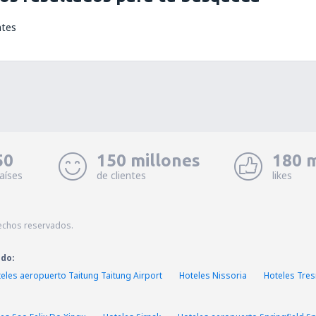
ntes
50
150 millones
180 m
aíses
de clientes
likes
echos reservados.
ado:
eles aeropuerto Taitung Taitung Airport
Hoteles Nissoria
Hoteles Tre