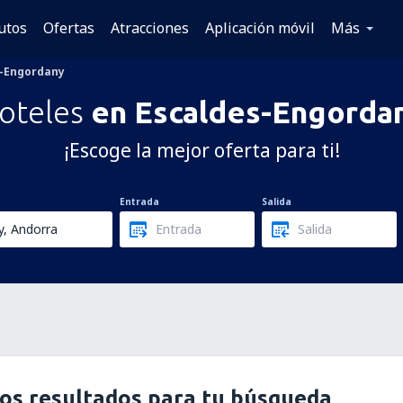
utos
Ofertas
Atracciones
Aplicación móvil
Más
s-Engordany
oteles
en Escaldes-Engorda
¡Escoge la mejor oferta para ti!
Entrada
Salida
os resultados para tu búsqueda