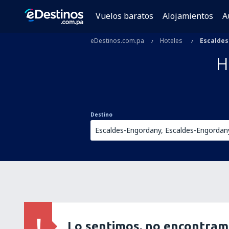
Vuelos baratos
Alojamientos
A
eDestinos.com.pa
Hoteles
Escalde
H
Destino
Lo sentimos, no encontram