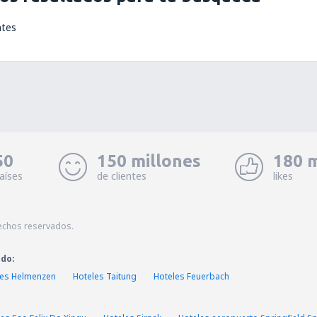
ntes
50
150 millones
180 m
aíses
de clientes
likes
echos reservados.
ado:
les Helmenzen
Hoteles Taitung
Hoteles Feuerbach