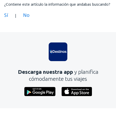
¿Contiene este artículo la información que andabas buscando?
Sí
No
|
En mi opinión, este artículo:
Es confuso
Contiene información incorrecta
No profundiza en el tema
Es demasiado largo
Descarga nuestra app
y planifica
Enviar
cómodamente tus viajes