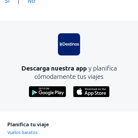
Sí
No
|
En mi opinión, este artículo:
Es confuso
Contiene información incorrecta
No profundiza en el tema
Es demasiado largo
Descarga nuestra app
y planifica
Enviar
cómodamente tus viajes
Planifica tu viaje
Vuelos baratos