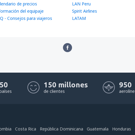
lendario de precios
LAN Peru
formación del equipaje
Spirit Airlines
Q - Consejos para viajeros
LATAM
50
150 millones
950
países
de clientes
aerolín
ombia
Costa Rica
República Dominicana
Guatemala
Honduras