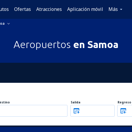
utos
Ofertas
Atracciones
Aplicación móvil
Más
oa
Aeropuertos
en Samoa
estino
Salida
Regreso