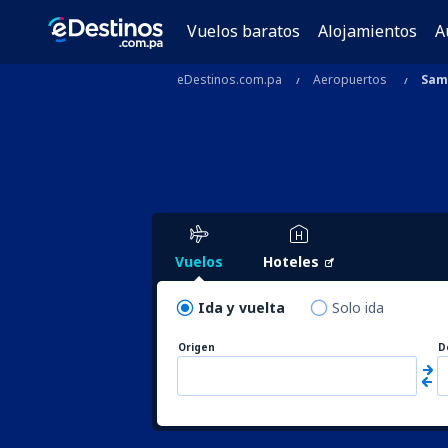
Vuelos baratos
Alojamientos
A
eDestinos.com.pa
Aeropuertos
Sam
Vuelos
Hoteles
Ida y vuelta
Solo ida
Origen
D