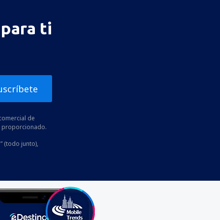
para ti
uscríbete
comercial de
he proporcionado.
” (todo junto),