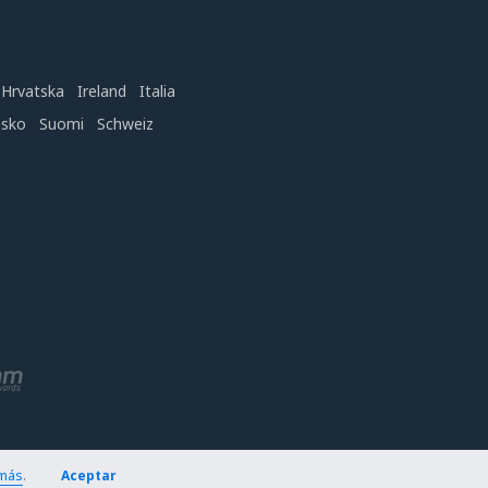
Hrvatska
Ireland
Italia
nsko
Suomi
Schweiz
más
.
Aceptar