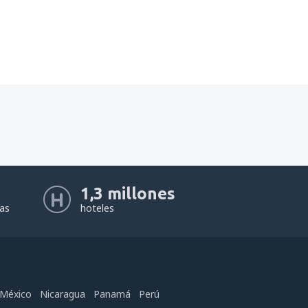
1,3 millones
eas
hoteles
México
Nicaragua
Panamá
Perú