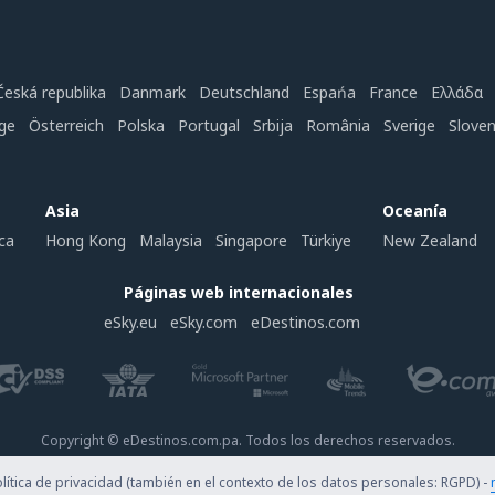
Česká republika
Danmark
Deutschland
Espańa
France
Ελλάδα
ge
Österreich
Polska
Portugal
Srbija
România
Sverige
Slove
Asia
Oceanía
ca
Hong Kong
Malaysia
Singapore
Türkiye
New Zealand
Páginas web internacionales
eSky.eu
eSky.com
eDestinos.com
Copyright © eDestinos.com.pa. Todos los derechos reservados.
ítica de privacidad (también en el contexto de los datos personales: RGPD) -