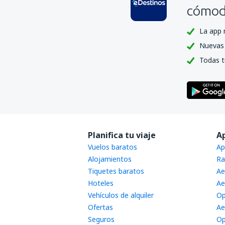
cómoda
La app 
Nuevas 
Todas t
Planifica tu viaje
A
Vuelos baratos
Ap
Alojamientos
Ra
Tiquetes baratos
Ae
Hoteles
Ae
Vehículos de alquiler
Op
Ofertas
Ae
Seguros
Op