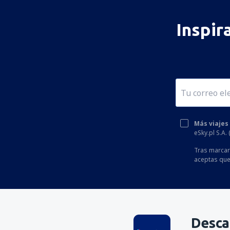
Inspir
Más viajes
eSky.pl S.A.
Tras marcar 
aceptas que
Desca