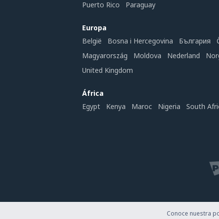
Puerto Rico
Paraguay
Europa
België
Bosna i Hercegovina
България
Magyarország
Moldova
Nederland
Nor
United Kingdom
África
Egypt
Kenya
Maroc
Nigeria
South Afri
Conoce nuestra pol