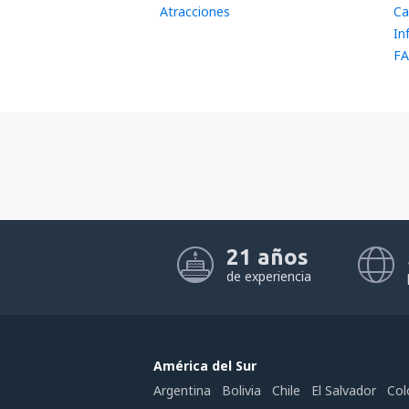
Atracciones
Ca
In
FA
21 años
de experiencia
América del Sur
Argentina
Bolivia
Chile
El Salvador
Col