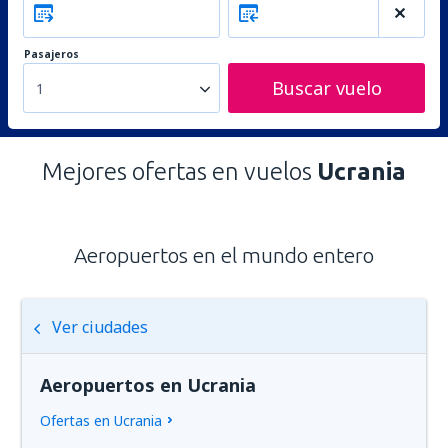
Pasajeros
Buscar vuelo
1
Mejores ofertas en vuelos
Ucrania
Aeropuertos en el mundo entero
Ver ciudades
Aeropuertos en Ucrania
Ofertas en Ucrania