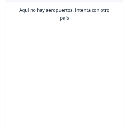
Aquí no hay aeropuertos, intenta con otro
país