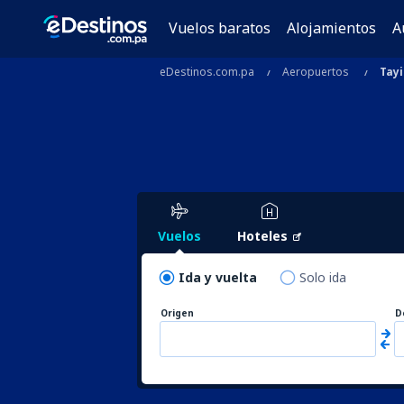
Vuelos baratos
Alojamientos
A
eDestinos.com.pa
Aeropuertos
Tayi
Vuelos
Hoteles
Ida y vuelta
Solo ida
Origen
D