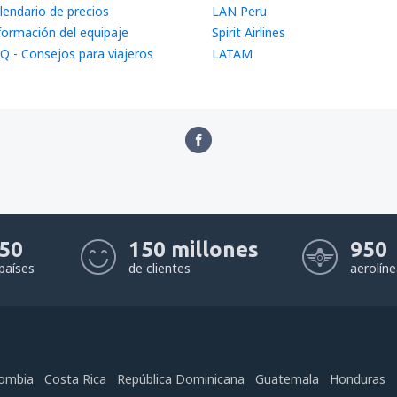
lendario de precios
LAN Peru
formación del equipaje
Spirit Airlines
Q - Consejos para viajeros
LATAM
50
150 millones
950
países
de clientes
aerolín
ombia
Costa Rica
República Dominicana
Guatemala
Honduras