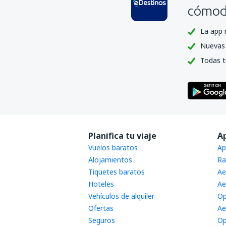
cómoda
La app 
Nuevas 
Todas t
Planifica tu viaje
A
Vuelos baratos
Ap
Alojamientos
Ra
Tiquetes baratos
Ae
Hoteles
Ae
Vehículos de alquiler
Op
Ofertas
Ae
Seguros
Op