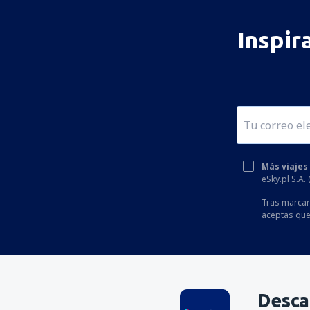
Inspir
Más viajes
eSky.pl S.A.
Tras marcar 
aceptas que
Desca