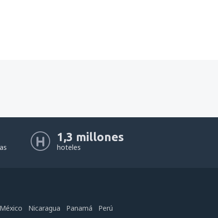
1,3 millones
eas
hoteles
México
Nicaragua
Panamá
Perú