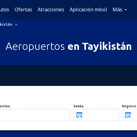
utos
Ofertas
Atracciones
Aplicación móvil
Más
kistán
Aeropuertos
en Tayikistán
estino
Salida
Regreso