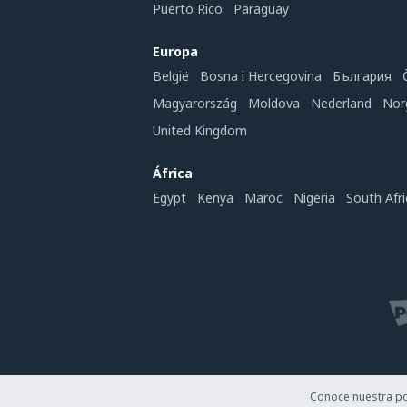
Puerto Rico
Paraguay
Europa
België
Bosna i Hercegovina
България
Magyarország
Moldova
Nederland
Nor
United Kingdom
África
Egypt
Kenya
Maroc
Nigeria
South Afri
Conoce nuestra pol