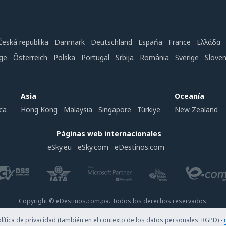
Česká republika
Danmark
Deutschland
Espańa
France
Ελλάδα
ge
Österreich
Polska
Portugal
Srbija
România
Sverige
Slove
Asia
Oceanía
ca
Hong Kong
Malaysia
Singapore
Türkiye
New Zealand
Páginas web internacionales
eSky.eu
eSky.com
eDestinos.com
Copyright © eDestinos.com.pa. Todos los derechos reservados.
ítica de privacidad (también en el contexto de los datos personales: RGPD) -