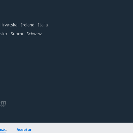
Hrvatska
Ireland
Italia
nsko
Suomi
Schweiz
más
.
Aceptar