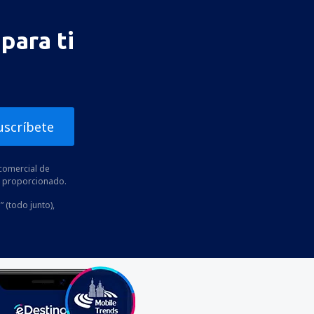
para ti
uscríbete
comercial de
he proporcionado.
” (todo junto),