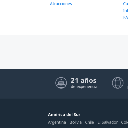
Atracciones
Ca
In
FA
21 años
de experiencia
América del Sur
Argentina
Bolivia
Chile
El Salvador
Col