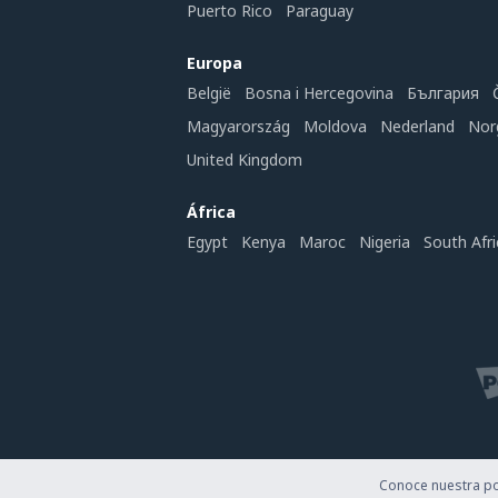
Puerto Rico
Paraguay
Europa
België
Bosna i Hercegovina
България
Magyarország
Moldova
Nederland
Nor
United Kingdom
África
Egypt
Kenya
Maroc
Nigeria
South Afri
Conoce nuestra pol