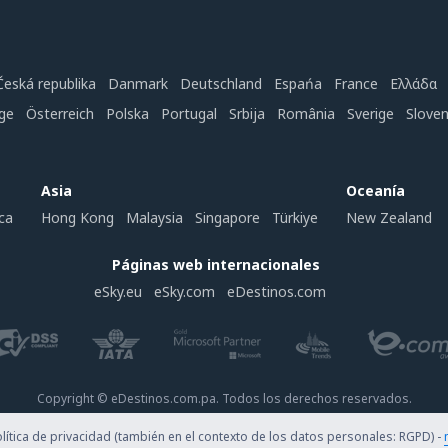
Česká republika
Danmark
Deutschland
Espańa
France
Ελλάδα
ge
Österreich
Polska
Portugal
Srbija
România
Sverige
Slove
Asia
Oceanía
ca
Hong Kong
Malaysia
Singapore
Türkiye
New Zealand
Páginas web internacionales
eSky.eu
eSky.com
eDestinos.com
Copyright © eDestinos.com.pa. Todos los derechos reservados.
ítica de privacidad (también en el contexto de los datos personales: RGPD) -