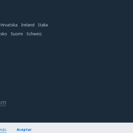
Hrvatska
Ireland
Italia
nsko
Suomi
Schweiz
más
.
Aceptar