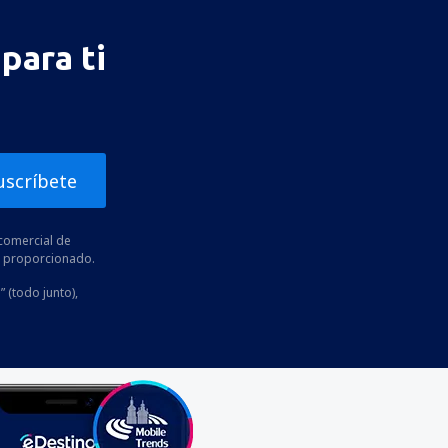
para ti
uscríbete
comercial de
he proporcionado.
” (todo junto),