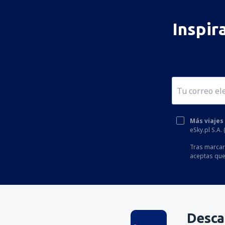
Inspir
Más viajes
eSky.pl S.A.
Tras marcar 
aceptas que
Desca