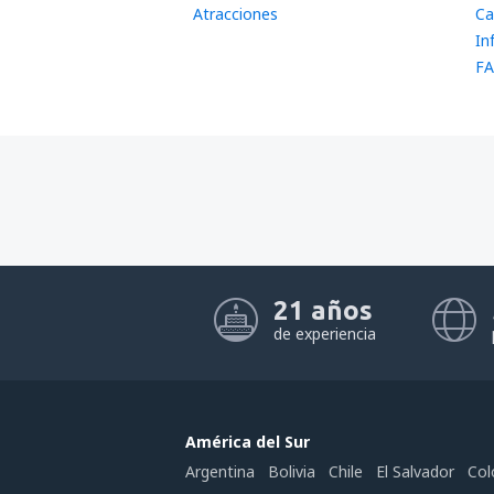
Atracciones
Ca
In
FA
21 años
de experiencia
América del Sur
Argentina
Bolivia
Chile
El Salvador
Col