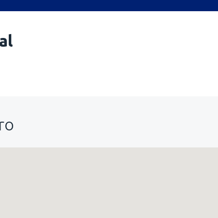
al
ro