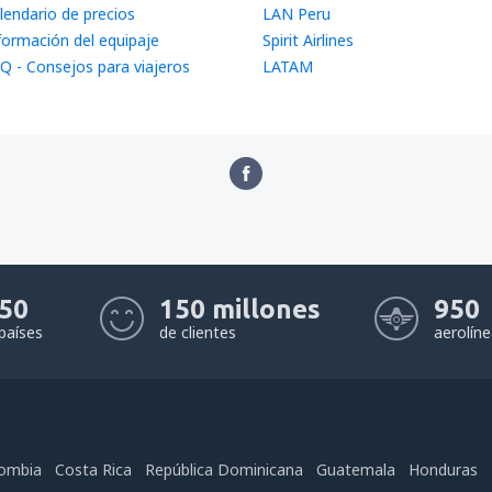
lendario de precios
LAN Peru
formación del equipaje
Spirit Airlines
Q - Consejos para viajeros
LATAM
50
150 millones
950
países
de clientes
aerolín
ombia
Costa Rica
República Dominicana
Guatemala
Honduras