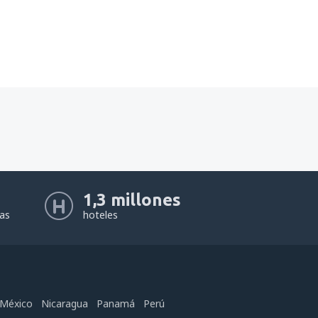
1,3 millones
eas
hoteles
México
Nicaragua
Panamá
Perú