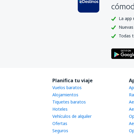
cómoda
La app 
Nuevas 
Todas t
Planifica tu viaje
A
Vuelos baratos
Ap
Alojamientos
Ra
Tiquetes baratos
Ae
Hoteles
Ae
Vehículos de alquiler
Op
Ofertas
Ae
Seguros
Op