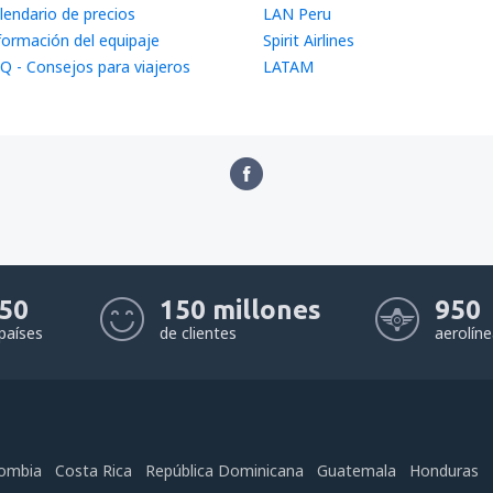
lendario de precios
LAN Peru
formación del equipaje
Spirit Airlines
Q - Consejos para viajeros
LATAM
50
150 millones
950
países
de clientes
aerolín
ombia
Costa Rica
República Dominicana
Guatemala
Honduras