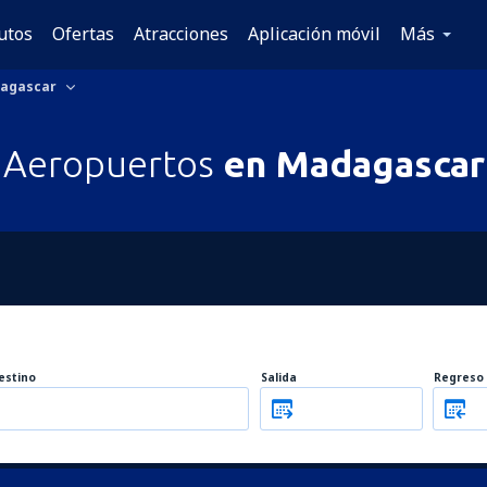
utos
Ofertas
Atracciones
Aplicación móvil
Más
agascar
Aeropuertos
en Madagascar
estino
Salida
Regreso