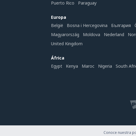
Puerto Rico
Paraguay
Europa
België
Bosna i Hercegovina
България
Magyarország
Moldova
Nederland
Nor
United Kingdom
África
Egypt
Kenya
Maroc
Nigeria
South Afri
Conoce nuestra pol