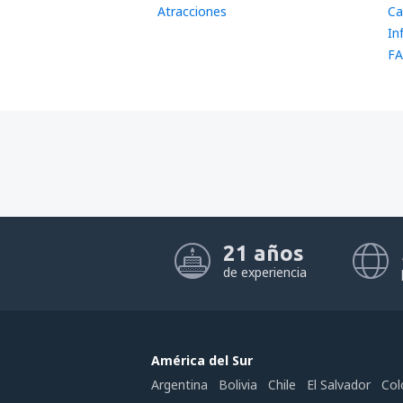
Atracciones
Ca
In
FA
21 años
de experiencia
América del Sur
Argentina
Bolivia
Chile
El Salvador
Col