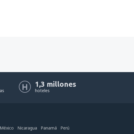
1,3 millones
eas
hoteles
México
Nicaragua
Panamá
Perú