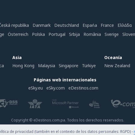
Česká republika
Danmark
Deutschland
Espańa
France
Ελλάδα
ge
Österreich
Polska
Portugal
Srbija
România
Sverige
Slove
Asia
Oceanía
ca
Hong Kong
Malaysia
Singapore
Türkiye
New Zealand
Páginas web internacionales
eSky.eu
eSky.com
eDestinos.com
Copyright © eDestinos.com.pa. Todos los derechos reservados.
ítica de privacidad (también en el contexto de los datos personales: RGPD) -