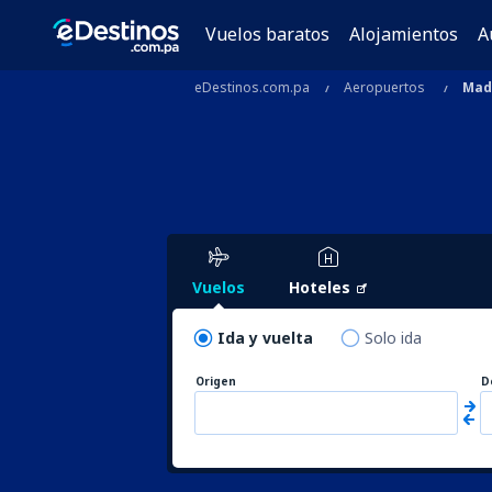
Vuelos baratos
Alojamientos
A
eDestinos.com.pa
Aeropuertos
Mad
Vuelos
Hoteles
Ida y vuelta
Solo ida
Origen
D