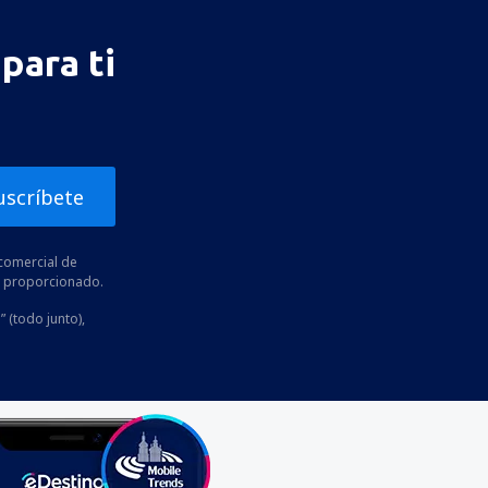
para ti
uscríbete
comercial de
he proporcionado.
” (todo junto),