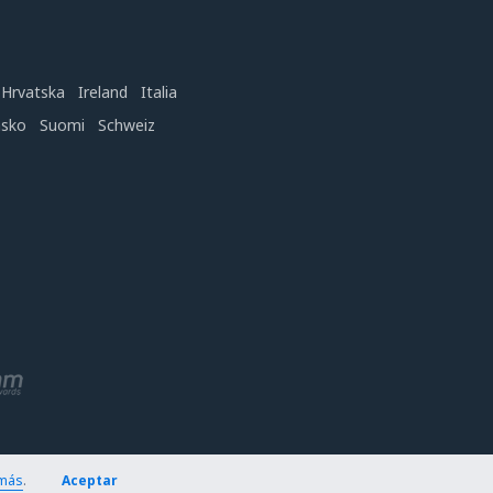
Hrvatska
Ireland
Italia
nsko
Suomi
Schweiz
más
.
Aceptar