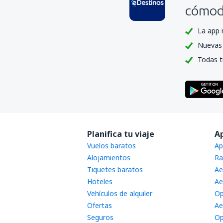
cómoda
La app 
Nuevas 
Todas t
Planifica tu viaje
A
Vuelos baratos
Ap
Alojamientos
Ra
Tiquetes baratos
Ae
Hoteles
Ae
Vehículos de alquiler
Op
Ofertas
Ae
Seguros
Op