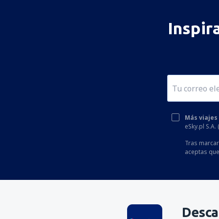
Toliara Airport (TLE)
Tôlanaro Airport (FTU)
Inspir
Más viajes
eSky.pl S.A.
Tras marcar 
aceptas que
Desca