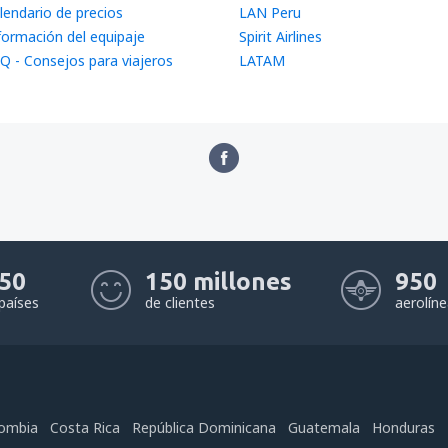
lendario de precios
LAN Peru
formación del equipaje
Spirit Airlines
Q - Consejos para viajeros
LATAM
50
150 millones
950
países
de clientes
aerolín
ombia
Costa Rica
República Dominicana
Guatemala
Honduras