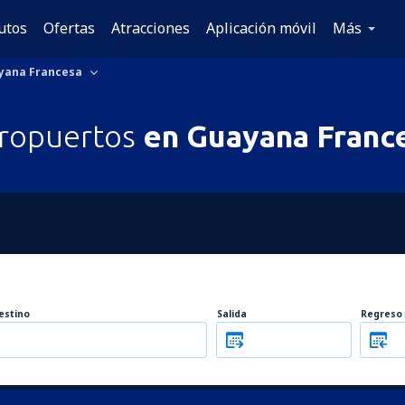
utos
Ofertas
Atracciones
Aplicación móvil
Más
yana Francesa
ropuertos
en Guayana Franc
estino
Salida
Regreso