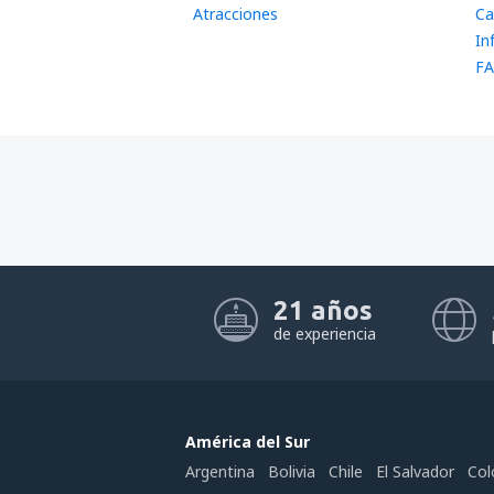
Atracciones
Ca
In
FA
21 años
de experiencia
América del Sur
Argentina
Bolivia
Chile
El Salvador
Col