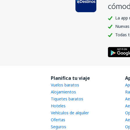
cómoda
La app 
Nuevas 
Todas t
Planifica tu viaje
A
Vuelos baratos
Ap
Alojamientos
Ra
Tiquetes baratos
Ae
Hoteles
Ae
Vehículos de alquiler
Op
Ofertas
Ae
Seguros
Op