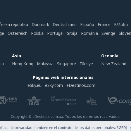
Česká republika
Danmark
Deutschland
Espańa
France
Ελλάδα
ge
Österreich
Polska
Portugal
Srbija
România
Sverige
Slove
Asia
Oceanía
ca
Hong Kong
Malaysia
Singapore
Türkiye
New Zealand
Páginas web internacionales
eSky.eu
eSky.com
eDestinos.com
Copyright © eDestinos.com.pa. Todos los derechos reservados.
ítica de privacidad (también en el contexto de los datos personales: RGPD) -