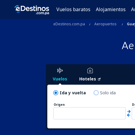
Vuelos baratos
Alojamientos
A
eDestinos.com.pa
Aeropuertos
Gua
Ae
Vuelos
Hoteles
Ida y vuelta
Solo ida
Origen
D