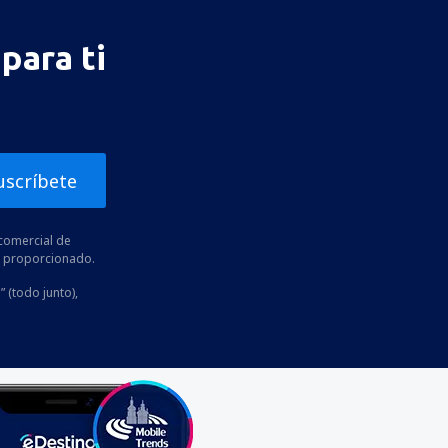
para ti
uscríbete
comercial de
he proporcionado.
” (todo junto),