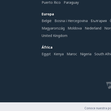
Puerto Rico
Paraguay
Europa
België
Bosna i Hercegovina
България
Magyarország
Moldova
Nederland
Nor
United Kingdom
África
Egypt
Kenya
Maroc
Nigeria
South Afri
Conoce nuestra pol