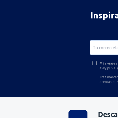
Inspir
Más viajes
eSky.pl S.A.
Tras marcar 
aceptas que
Desca