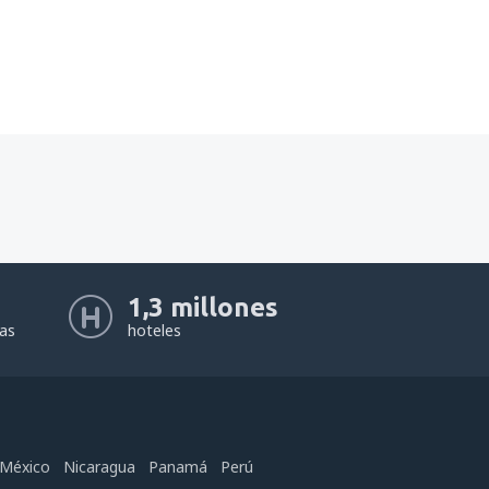
1,3 millones
eas
hoteles
México
Nicaragua
Panamá
Perú