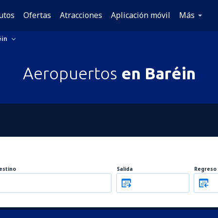
utos
Ofertas
Atracciones
Aplicación móvil
Más
éin
Aeropuertos
en Baréin
estino
Salida
Regreso