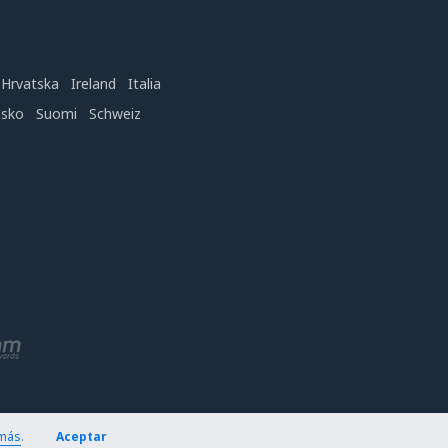
Hrvatska
Ireland
Italia
nsko
Suomi
Schweiz
más
.
Aceptar