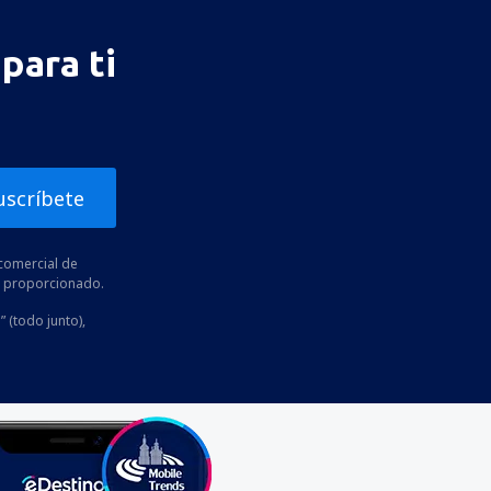
para ti
uscríbete
comercial de
he proporcionado.
” (todo junto),