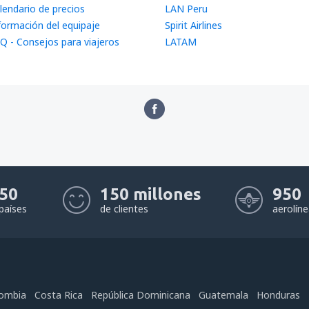
lendario de precios
LAN Peru
formación del equipaje
Spirit Airlines
Q - Consejos para viajeros
LATAM
50
150 millones
950
países
de clientes
aerolín
ombia
Costa Rica
República Dominicana
Guatemala
Honduras