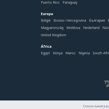
Puerto Rico
Paraguay
Europa
België
Bosna i Hercegovina
България
Magyarország
Moldova
Nederland
Nor
United Kingdom
África
Egypt
Kenya
Maroc
Nigeria
South Afri
Conoce nuestra pol