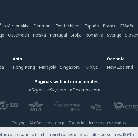
Česká republika
Danmark
Deutschland
Espańa
France
Ελλάδα
ge
Österreich
Polska
Portugal
Srbija
România
Sverige
Slove
Asia
Oceanía
ca
Hong Kong
Malaysia
Singapore
Türkiye
New Zealand
Páginas web internacionales
eSky.eu
eSky.com
eDestinos.com
Copyright © eDestinos.com.pa. Todos los derechos reservados.
ítica de privacidad (también en el contexto de los datos personales: RGPD) -