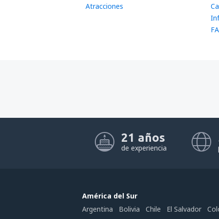
Atracciones
Ca
In
FA
21 años
de experiencia
América del Sur
Argentina
Bolivia
Chile
El Salvador
Col