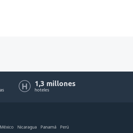
1,3 millones
eas
hoteles
México
Nicaragua
Panamá
Perú