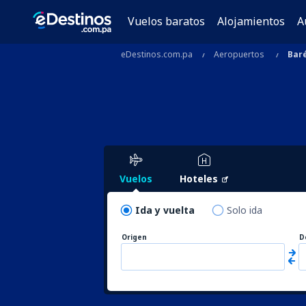
Vuelos baratos
Alojamientos
A
eDestinos.com.pa
Aeropuertos
Bar
Vuelos
Hoteles
Ida y vuelta
Solo ida
Origen
D