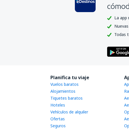
cómoda
La app 
Nuevas 
Todas t
Planifica tu viaje
A
Vuelos baratos
Ap
Alojamientos
Ra
Tiquetes baratos
Ae
Hoteles
Ae
Vehículos de alquiler
Op
Ofertas
Ae
Seguros
Op