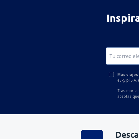
Inspir
Más viajes
eSky.pl S.A.
Tras marcar 
aceptas que
Desca