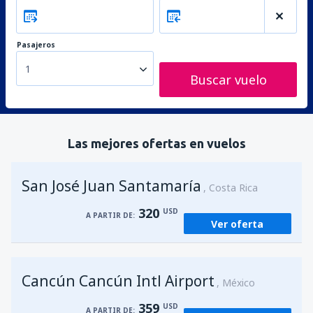
Pasajeros
1
Buscar vuelo
Las mejores ofertas en vuelos
San José Juan Santamaría
Costa Rica
320
USD
A PARTIR DE:
Ver oferta
Cancún Cancún Intl Airport
México
359
USD
A PARTIR DE: