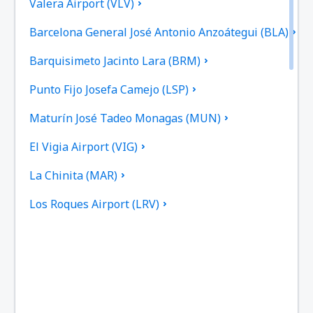
Valera Airport (VLV)
Barcelona General José Antonio Anzoátegui (BLA)
Barquisimeto Jacinto Lara (BRM)
Punto Fijo Josefa Camejo (LSP)
Maturín José Tadeo Monagas (MUN)
El Vigia Airport (VIG)
La Chinita (MAR)
Los Roques Airport (LRV)
Puerto Ordaz Manuel Carlos Piar (PZO)
Cabimas Oro Negro (CBS)
San Cristóbal