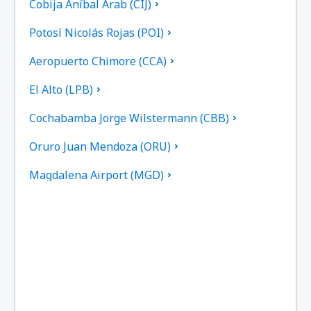
Cobija Aníbal Arab (CIJ)
Potosí Nicolás Rojas (POI)
Aeropuerto Chimore (CCA)
El Alto (LPB)
Cochabamba Jorge Wilstermann (CBB)
Oruro Juan Mendoza (ORU)
Magdalena Airport (MGD)
Monteagudo Airport (MHW)
Puerto Suárez Airport (PSZ)
Villamontes Lt. Col. Rafael Pabón Airport (VLM)
Reyes Airport (REY)