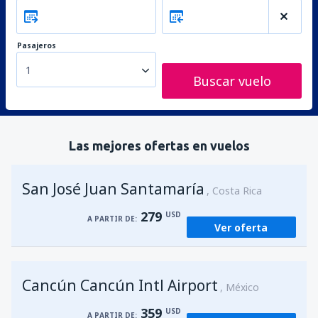
Pasajeros
1
Buscar vuelo
Las mejores ofertas en vuelos
San José Juan Santamaría
Costa Rica
279
USD
A PARTIR DE:
Ver oferta
Cancún Cancún Intl Airport
México
359
USD
A PARTIR DE: