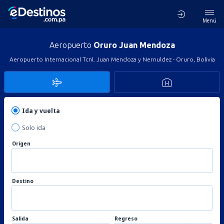
Menú
Aeropuerto
Oruro Juan Mendoza
Aeropuerto Internacional Tcnl. Juan Mendoza y Nernuldez - Oruro, Bolivia
Ida y vuelta
Solo ida
Origen
Destino
Salida
Regreso