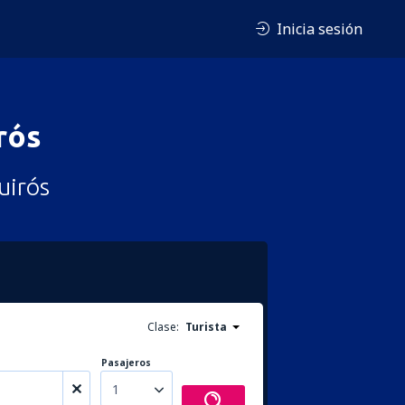
Inicia sesión
rós
uirós
Clase:
Turista
Pasajeros
1