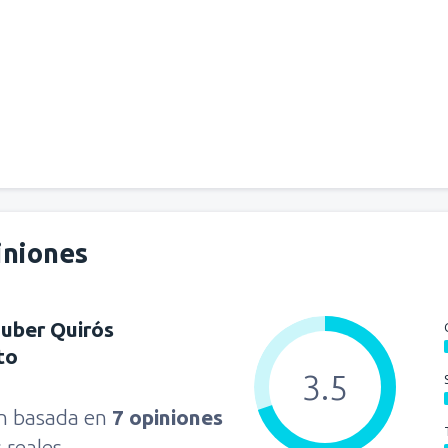
iniones
uber Quirós
to
3.5
ón basada en
7 opiniones
s reales