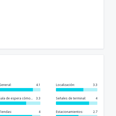
General:
4.1
Localización:
3.3
Sala de espera cómoda:
3.3
Señales de terminal:
4
Tiendas:
4
Estacionamientos:
2.7