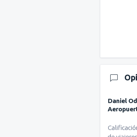
Op
Daniel Od
Aeropuer
Calificaci
de viajero