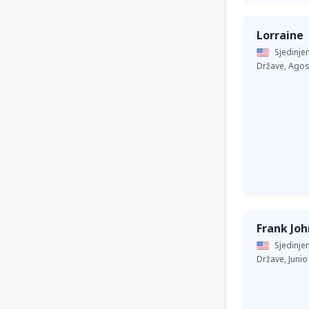
Lorraine
Sjedinje
Države,
Agos
Frank Joh
Sjedinje
Države,
Junio