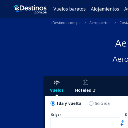
Vuelos baratos
Alojamientos
A
eDestinos.com.pa
Aeropuertos
Costa
Ae
Aero
Vuelos
Hoteles
Ida y vuelta
Solo ida
Origen
D