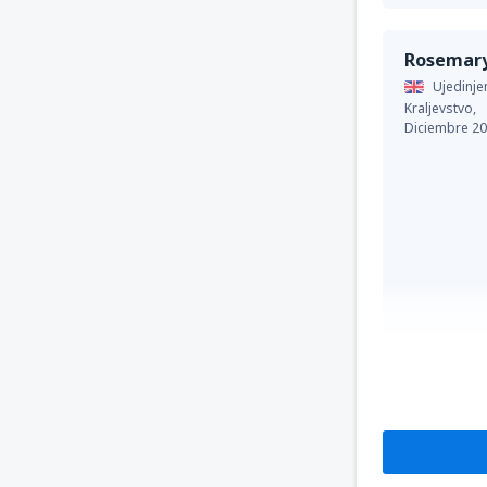
Rosemar
Ujedinje
Kraljevstvo,
Diciembre 2