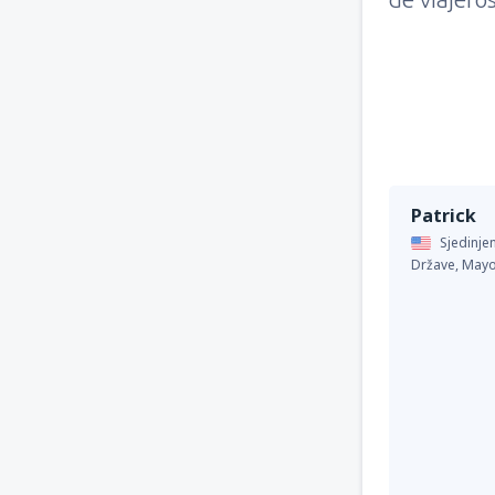
Patrick
Sjedinje
Države,
Mayo