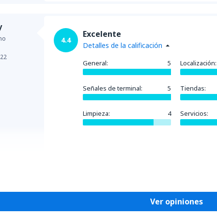
y
Excelente
no
4.4
Detalles de la calificación
022
General:
5
Localización:
Señales de terminal:
5
Tiendas:
Limpieza:
4
Servicios:
Útil
Ver opiniones