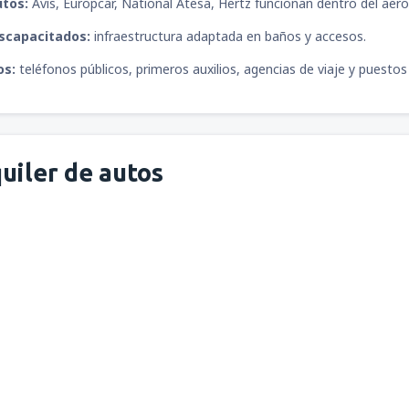
utos:
Avis, Europcar, National Atesa, Hertz funcionan dentro del aer
iscapacitados:
infraestructura adaptada en baños y accesos.
os:
teléfonos públicos, primeros auxilios, agencias de viaje y puestos 
uiler de autos