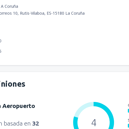
 A Coruña
rreos 10, Rutis-Vilaboa, ES-15180 La Coruña
0
5
iniones
a Aeropuerto
4
ón basada en
32