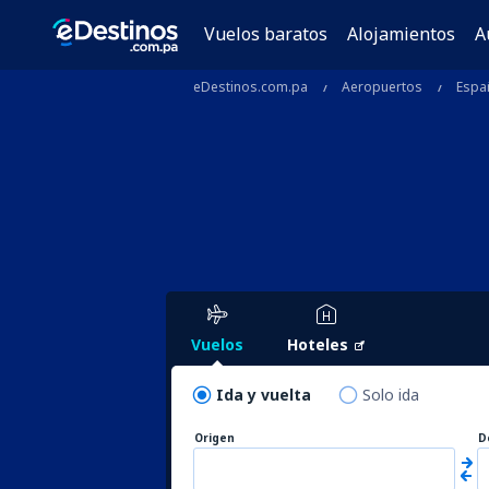
Vuelos baratos
Alojamientos
A
eDestinos.com.pa
Aeropuertos
Espa
Vuelos
Hoteles
Ida y vuelta
Solo ida
Origen
D