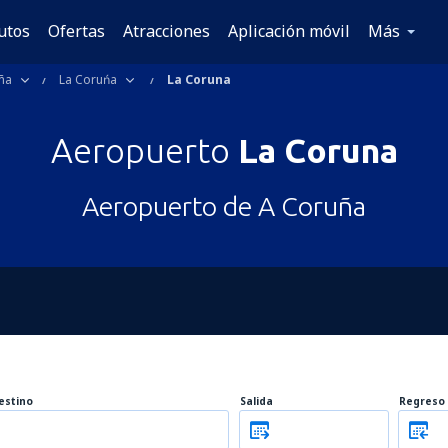
utos
Ofertas
Atracciones
Aplicación móvil
Más
ña
La Coruńa
La Coruna
Aeropuerto
La Coruna
Aeropuerto de A Coruña
estino
Salida
Regreso