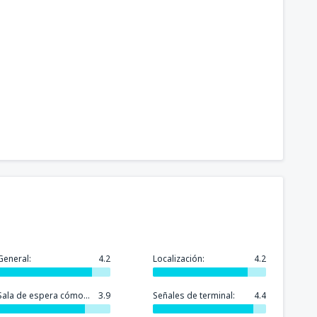
General:
4.2
Localización:
4.2
Sala de espera cómoda:
3.9
Señales de terminal:
4.4