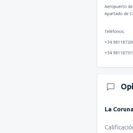
Aeropuerto de
Apartado de Co
Teléfonos:
+34 98118720
+34 98118731
Op
La Corun
Calificaci