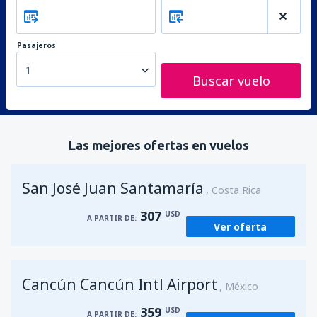
Pasajeros
1
Buscar vuelo
Las mejores ofertas en vuelos
San José Juan Santamaría
Costa Rica
307
USD
A PARTIR DE:
Ver oferta
Cancún Cancún Intl Airport
México
359
USD
A PARTIR DE: