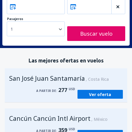
Pasajeros
1
Buscar vuelo
Las mejores ofertas en vuelos
San José Juan Santamaría
Costa Rica
277
USD
A PARTIR DE:
Ver oferta
Cancún Cancún Intl Airport
México
359
USD
A PARTIR DE: