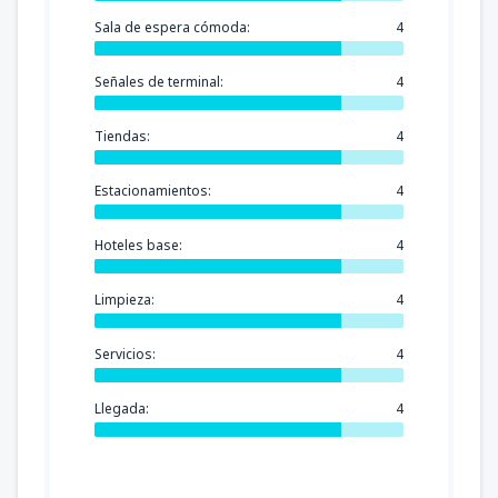
Sala de espera cómoda:
4
Señales de terminal:
4
Tiendas:
4
Estacionamientos:
4
Hoteles base:
4
Limpieza:
4
Servicios:
4
Llegada:
4