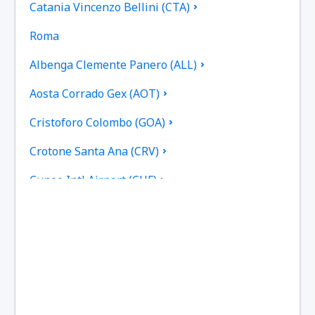
Catania Vincenzo Bellini (CTA)
Roma
Albenga Clemente Panero (ALL)
Aosta Corrado Gex (AOT)
Cristoforo Colombo (GOA)
Crotone Santa Ana (CRV)
Cuneo Intl Airport (CUF)
Cagliari-Elmas (CAG)
Rimini - Miramare (RMI)
Ancona Falconara Airport (AOI)
Roma