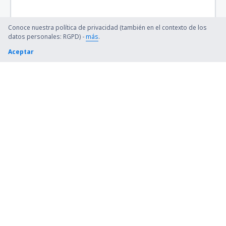
Matecana (PEI)
Puerto Inírida Obando (PDA)
Conoce nuestra política de privacidad (también en el contexto de los
datos personales: RGPD) -
más
.
Bucaramanga Palonegro (BGA)
Aceptar
Ibagué Perales (IBE)
Pitalito Airport (PTX)
Cartagena Rafael Núnez (CTG)
Nuqui Reyes Murillo (NQU)
Aeropuerto San Luis (IPI)
Aeropuerto Santiago Pérez Quiroz (AUC)
Simón Bolívar (SMR)
Tarapacá Airport (TCD)