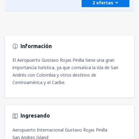
2 ofertas
desde
Panamá, Tocumen
(PTY)
270
A PARTIR DE:
USD
Información
desde
Panamá, Tocumen
(PTY)
270
A PARTIR DE:
USD
El Aeropuerto Gustavo Rojas Pinilla tiene una gran
importancia turística, ya que comunica la isla de San
Andrés con Colombia y otros destinos de
Centroamérica y el Caribe.
Ingresando
Aeropuerto Internacional Gustavo Rojas Pinilla
San Andres Island