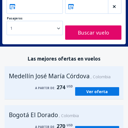
Pasajeros
1
Buscar vuelo
Las mejores ofertas en vuelos
Medellín José María Córdova
Colombia
274
USD
A PARTIR DE:
Ver oferta
Bogotá El Dorado
Colombia
270
USD
A PARTIR DE: