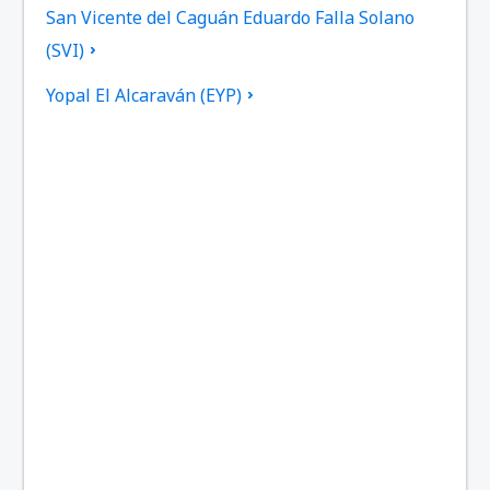
San Vicente del Caguán Eduardo Falla Solano
(SVI)
Yopal El Alcaraván (EYP)
Aeropuerto El Bagre (EBG)
Aeropuerto El Caraño (UIB)
Bogota El Dorado (BOG)
Armenia El Edén (AXM)
Providencia El Embrujo (PVA)
Medellín
Barranquilla Ernesto Cortissoz (BAQ)
Mitú Airport (MVP)