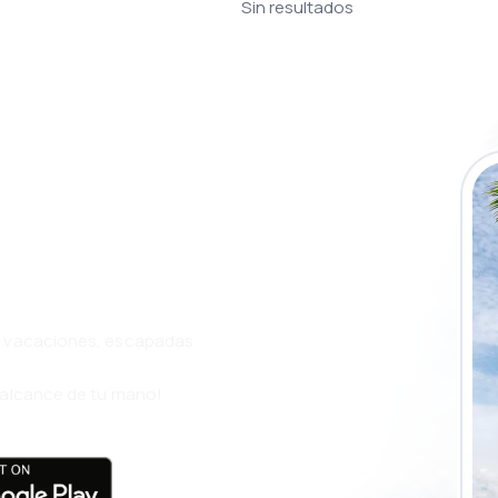
Sin resultados
a app de
ja incluso más
s, vacaciones, escapadas
l alcance de tu mano!