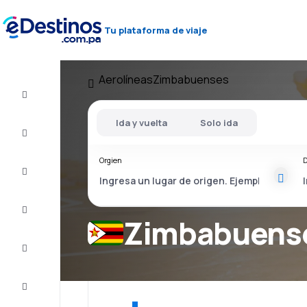
Tu plataforma de viaje
Aerolíneas
Zimbabuenses
Vuelos
baratos
Ida y vuelta
Solo ida
Alojamientos
Orgien
D
Ofertas
Completa
el viaje
Zimbabuense
Inspiración
y consejos
Atención
al cliente