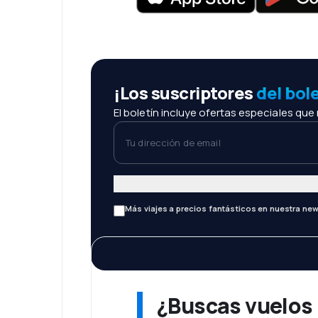
¡Los suscriptores
del bol
El boletín incluye ofertas especiales que
Tu dirección de email
Más viajes a precios fantásticos en nuestra new
¿Buscas vuelos