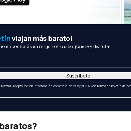
etín
viajan más barato!
 no encontrarás en ningún otro sitio. ¡Únete y disfruta!
Suscríbete
sletter.
Acepto recibir información comercial de eSky.pl S.A. (en forma de boletín de not
 baratos?