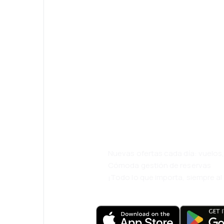
¡Eh! Descarga l
eDestinos y via
cómodamente.
Nuevas ofertas cada día: vuelo
Cómoda gestión de reservas
¡Todo lo que importa, siempre a