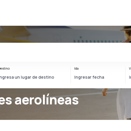
estino
Ida
V
s aerolíneas