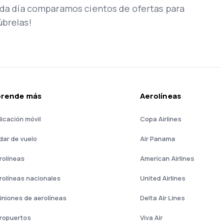
Cada día comparamos cientos de ofertas para
úbrelas!
prende más
Aerolíneas
licación móvil
Copa Airlines
dar de vuelo
Air Panama
rolíneas
American Airlines
rolíneas nacionales
United Airlines
iniones de aerolíneas
Delta Air Lines
ropuertos
Viva Air