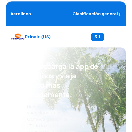
Aerolínea
Clasificación general
Prinair
(
US
)
3.1
¡Eh! Descarga la app de
eDestinos y viaja
incluso más
cómodamente.
Nuevas ofertas cada día: vuelos,
vacaciones, escapadas
Cómoda gestión de reservas
¡Todo lo que importa, siempre al
alcance de tu mano!