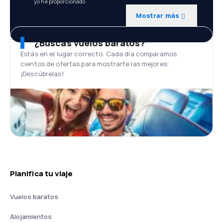
yo he proporcionado.
Mostrar más
¿Buscas vuelos baratos?
Estás en el lugar correcto. Cada día comparamos
cientos de ofertas para mostrarte las mejores.
¡Descúbrelas!
Planifica tu viaje
Vuelos baratos
Alojamientos