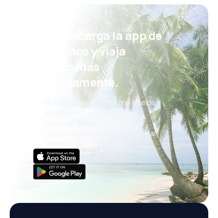
¡Eh! Descarga la app de
eDestinos y viaja
incluso más
cómodamente.
Nuevas ofertas cada día: vuelos,
vacaciones, escapadas
Cómoda gestión de reservas
¡Todo lo que importa, siempre al
alcance de tu mano!