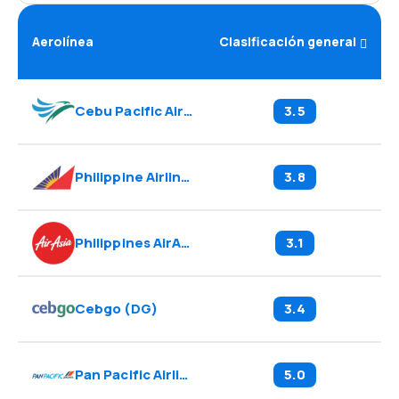
Aerolínea
Clasificación general
Cebu Pacific Air
(
5J
)
3.5
Philippine Airlines
(
PR
)
3.8
Philippines AirAsia
(
Z2
)
3.1
Cebgo
(
DG
)
3.4
Pan Pacific Airlines
(
8Y
)
5.0