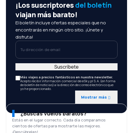
¡Los suscriptores
del boletín
viajan más barato!
El boletín incluye ofertas especiales que no
encontrarás en ningún otro sitio. ¡Únete y
disfruta!
Tu dirección de email
Suscríbete
Más viajes a precios fantásticos en nuestra newsletter.
Acepto recibir información comercial de eSky.pl S.A. (en forma
de boletín de noticias) a la dirección de correo electrónico que
yo he proporcionado.
Mostrar más
¿Buscas vuelos baratos?
Estás en el lugar correcto. Cada día comparamos
cientos de ofertas para mostrarte las mejores.
¡Descúbrelas!