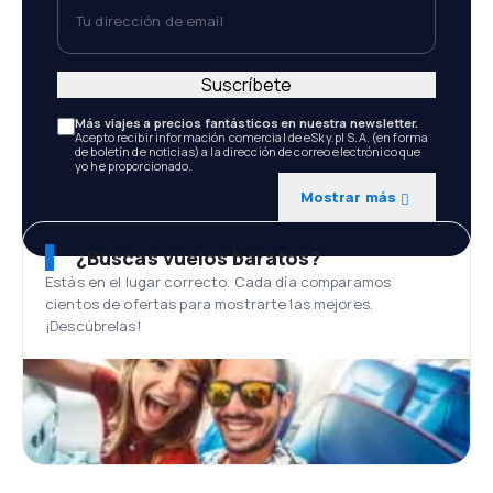
Tu dirección de email
Suscríbete
Más viajes a precios fantásticos en nuestra newsletter.
Acepto recibir información comercial de eSky.pl S.A. (en forma
de boletín de noticias) a la dirección de correo electrónico que
yo he proporcionado.
Mostrar más
¿Buscas vuelos baratos?
Estás en el lugar correcto. Cada día comparamos
cientos de ofertas para mostrarte las mejores.
¡Descúbrelas!