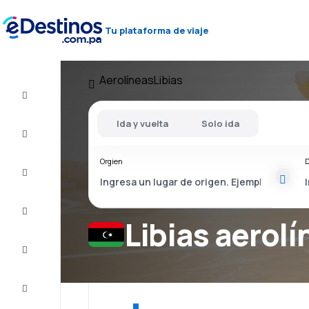
Tu plataforma de viaje
Aerolíneas
Libias
Vuelos
baratos
Ida y vuelta
Solo ida
Alojamientos
Orgien
D
Ofertas
Completa
el viaje
Libias aerol
Inspiración
y consejos
Atención
al cliente