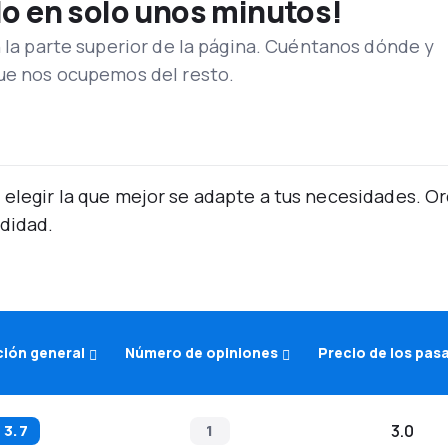
lo en solo unos minutos!
n la parte superior de la página. Cuéntanos dónde y
que nos ocupemos del resto.
 elegir la que mejor se adapte a tus necesidades. 
didad.
ción general
Número de opiniones
Precio de los pas
3.7
1
3.0