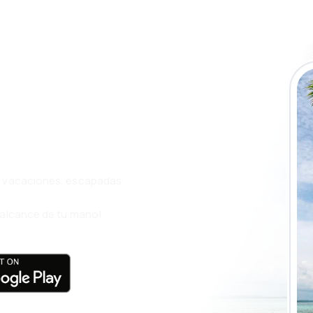
a app de
ja incluso más
s, vacaciones, escapadas
l alcance de tu mano!