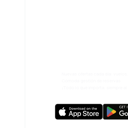
¡Eh! Descarga l
eDestinos y via
cómodamente.
Nuevas ofertas cada día: vuelo
Cómoda gestión de reservas
¡Todo lo que importa, siempre a