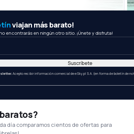
etín
viajan más barato!
 no encontrarás en ningún otro sitio. ¡Únete y disfruta!
Suscríbete
sletter.
Acepto recibir información comercial de eSky.pl S.A. (en forma de boletín de not
 baratos?
Cada día comparamos cientos de ofertas para
úbrelas!