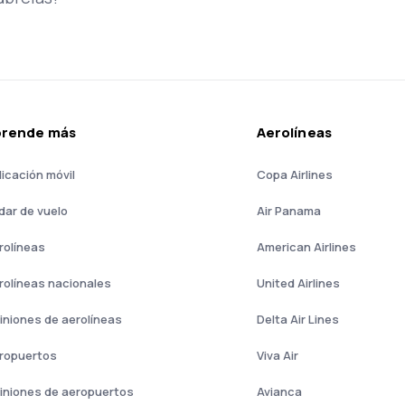
prende más
Aerolíneas
licación móvil
Copa Airlines
dar de vuelo
Air Panama
rolíneas
American Airlines
rolíneas nacionales
United Airlines
iniones de aerolíneas
Delta Air Lines
ropuertos
Viva Air
iniones de aeropuertos
Avianca