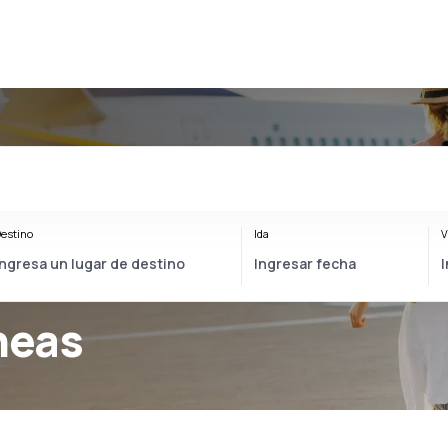
estino
Ida
V
íneas