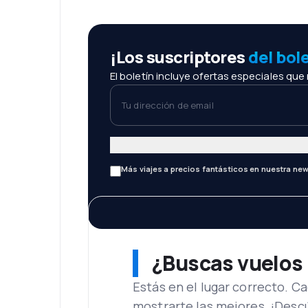
¡Los suscriptores
del bol
El boletín incluye ofertas especiales que
Tu dirección de email
Más viajes a precios fantásticos en nuestra new
¿Buscas vuelos
Estás en el lugar correcto. 
mostrarte las mejores. ¡Desc