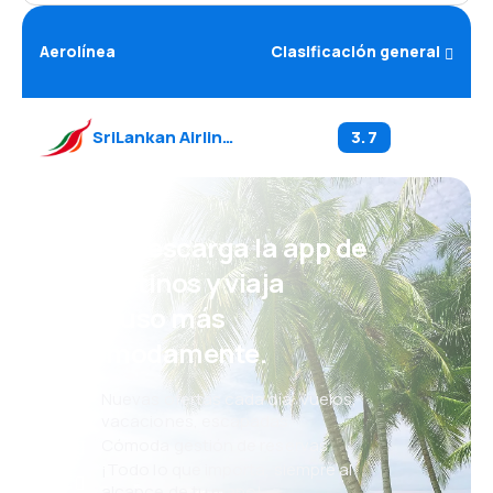
Aerolínea
Clasificación general
SriLankan Airlines
(
UL
)
3.7
¡Eh! Descarga la app de
eDestinos y viaja
incluso más
cómodamente.
Nuevas ofertas cada día: vuelos,
vacaciones, escapadas
Cómoda gestión de reservas
¡Todo lo que importa, siempre al
alcance de tu mano!