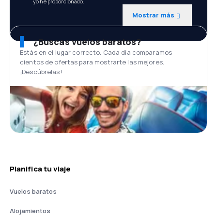
yo he proporcionado.
Mostrar más
¿Buscas vuelos baratos?
Estás en el lugar correcto. Cada día comparamos
cientos de ofertas para mostrarte las mejores.
¡Descúbrelas!
Planifica tu viaje
Vuelos baratos
Alojamientos