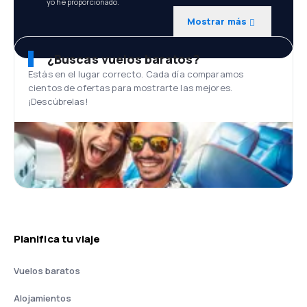
yo he proporcionado.
Mostrar más
¿Buscas vuelos baratos?
Estás en el lugar correcto. Cada día comparamos
cientos de ofertas para mostrarte las mejores.
¡Descúbrelas!
Planifica tu viaje
Vuelos baratos
Alojamientos