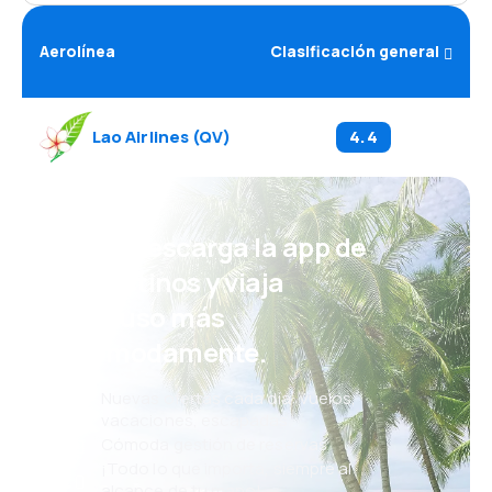
Aerolínea
Clasificación general
Lao Airlines
(
QV
)
4.4
¡Eh! Descarga la app de
eDestinos y viaja
incluso más
cómodamente.
Nuevas ofertas cada día: vuelos,
vacaciones, escapadas
Cómoda gestión de reservas
¡Todo lo que importa, siempre al
alcance de tu mano!