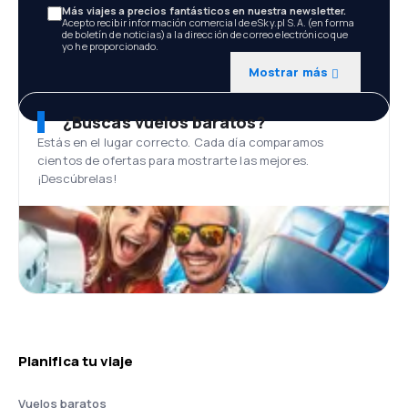
Más viajes a precios fantásticos en nuestra newsletter.
Acepto recibir información comercial de eSky.pl S.A. (en forma
de boletín de noticias) a la dirección de correo electrónico que
yo he proporcionado.
Mostrar más
¿Buscas vuelos baratos?
Estás en el lugar correcto. Cada día comparamos
cientos de ofertas para mostrarte las mejores.
¡Descúbrelas!
Planifica tu viaje
Vuelos baratos