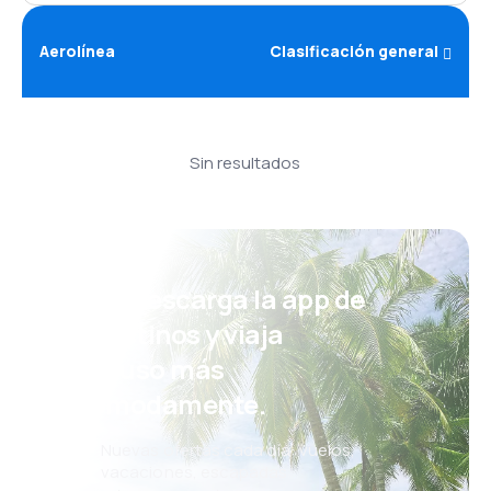
Aerolínea
Clasificación general
Sin resultados
¡Eh! Descarga la app de
eDestinos y viaja
incluso más
cómodamente.
Nuevas ofertas cada día: vuelos,
vacaciones, escapadas