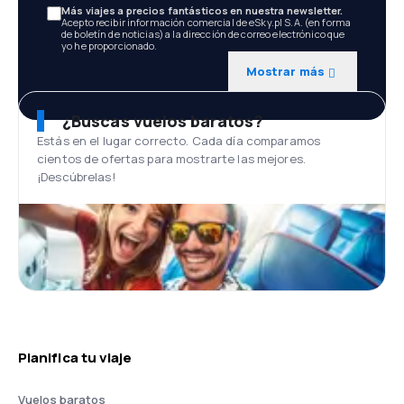
Más viajes a precios fantásticos en nuestra newsletter.
Acepto recibir información comercial de eSky.pl S.A. (en forma
de boletín de noticias) a la dirección de correo electrónico que
yo he proporcionado.
Mostrar más
¿Buscas vuelos baratos?
Estás en el lugar correcto. Cada día comparamos
cientos de ofertas para mostrarte las mejores.
¡Descúbrelas!
Planifica tu viaje
Vuelos baratos