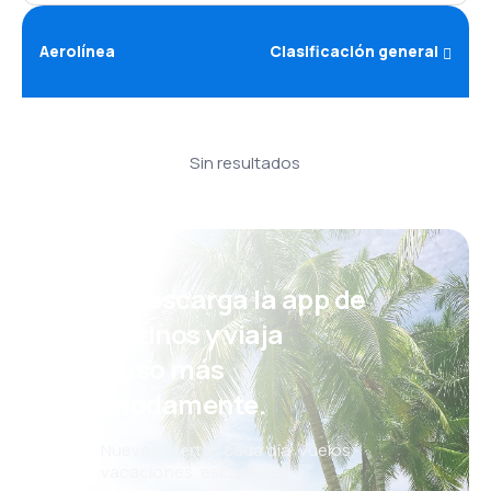
Aerolínea
Clasificación general
Sin resultados
¡Eh! Descarga la app de
eDestinos y viaja
incluso más
cómodamente.
Nuevas ofertas cada día: vuelos,
vacaciones, escapadas