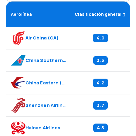
Aerolínea
Clasificación general
Air China
(
CA
)
4.0
China Southern
(
CZ
)
3.5
China Eastern
(
MU
)
4.2
Shenzhen Airlines
(
ZH
)
3.7
Hainan Airlines
(
HU
)
4.5