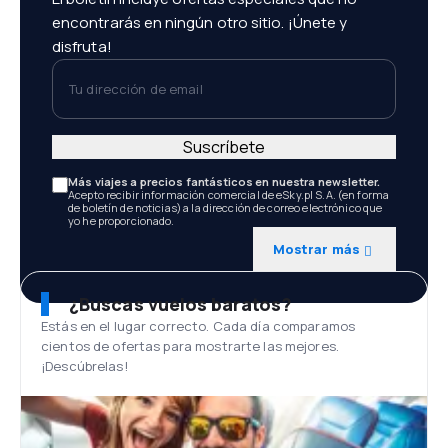
encontrarás en ningún otro sitio. ¡Únete y
disfruta!
Tu dirección de email
Suscríbete
Más viajes a precios fantásticos en nuestra newsletter.
Acepto recibir información comercial de eSky.pl S.A. (en forma
de boletín de noticias) a la dirección de correo electrónico que
yo he proporcionado.
Mostrar más
¿Buscas vuelos baratos?
Estás en el lugar correcto. Cada día comparamos
cientos de ofertas para mostrarte las mejores.
¡Descúbrelas!