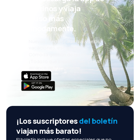
eDestinos y viaja
incluso más
cómodamente.
Nuevas ofertas cada día: vuelos,
vacaciones, escapadas
Cómoda gestión de reservas
¡Todo lo que importa, siempre al
alcance de tu mano!
¡Los suscriptores
del boletín
viajan más barato!
El boletín incluye ofertas especiales que no