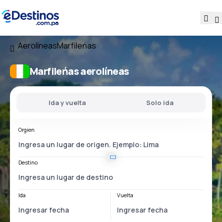
Aerolíneas
Marfileńas
Marfileńas aerolíneas
Ida y vuelta
Solo ida
Orgien
Destino
Ida
Vuelta