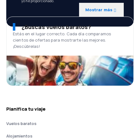
yo he proporcionado.
Mostrar más
¿Buscas vuelos baratos?
Estás en el lugar correcto. Cada día comparamos
cientos de ofertas para mostrarte las mejores.
¡Descúbrelas!
Planifica tu viaje
Vuelos baratos
Alojamientos