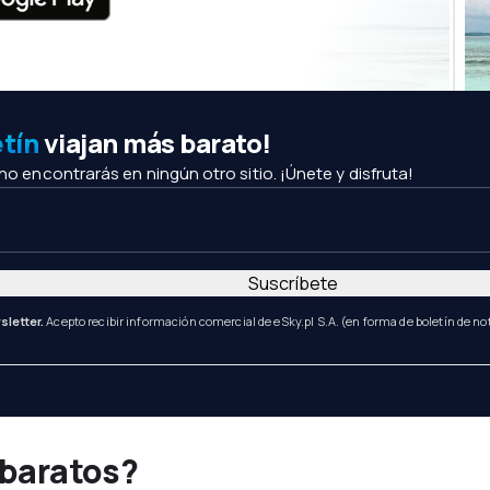
etín
viajan más barato!
 no encontrarás en ningún otro sitio. ¡Únete y disfruta!
Suscríbete
sletter.
Acepto recibir información comercial de eSky.pl S.A. (en forma de boletín de not
 baratos?