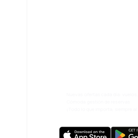
¡Eh! Descarga l
eDestinos y via
cómodamente.
Nuevas ofertas cada día: vuelo
Cómoda gestión de reservas
¡Todo lo que importa, siempre a