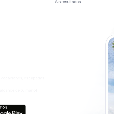
Sin resultados
a app de
ja incluso más
s, vacaciones, escapadas
l alcance de tu mano!