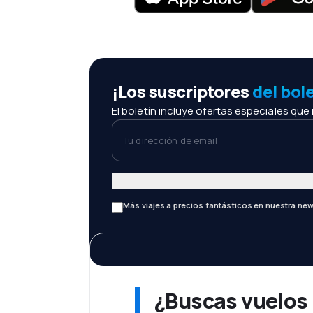
¡Los suscriptores
del bol
El boletín incluye ofertas especiales que
Tu dirección de email
Más viajes a precios fantásticos en nuestra new
¿Buscas vuelos