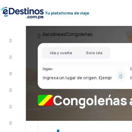
Tu plataforma de viaje
Aerolíneas
Congoleńas
Vuelos
baratos
Ida y vuelta
Solo ida
Alojamientos
Orgien
D
Ofertas
Completa
el viaje
Congoleńas 
Inspiración
y consejos
Atención
al cliente