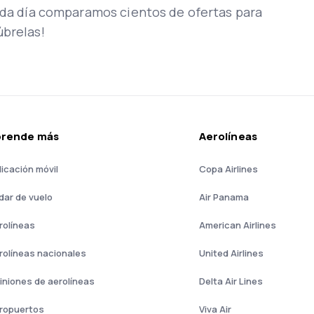
Cada día comparamos cientos de ofertas para
úbrelas!
prende más
Aerolíneas
licación móvil
Copa Airlines
dar de vuelo
Air Panama
rolíneas
American Airlines
rolíneas nacionales
United Airlines
iniones de aerolíneas
Delta Air Lines
ropuertos
Viva Air