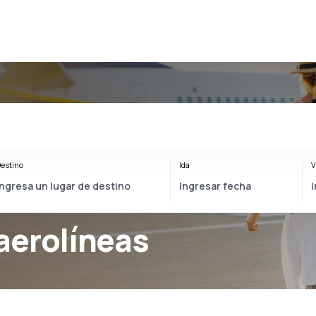
estino
Ida
V
aerolíneas