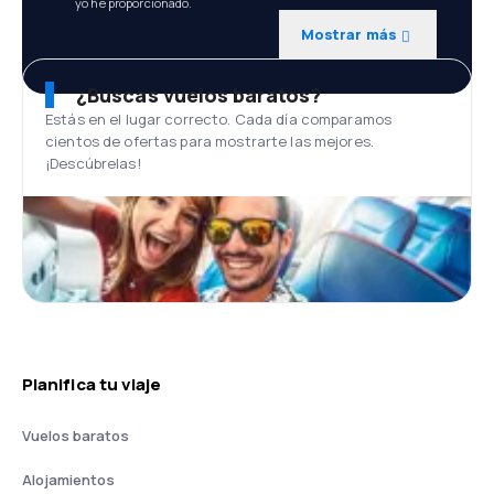
yo he proporcionado.
Mostrar más
¿Buscas vuelos baratos?
Estás en el lugar correcto. Cada día comparamos
cientos de ofertas para mostrarte las mejores.
¡Descúbrelas!
Planifica tu viaje
Vuelos baratos
Alojamientos