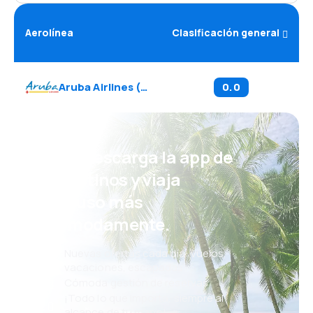
Aerolínea
Clasificación general
Aruba Airlines
(
AG
)
0.0
¡Eh! Descarga la app de
eDestinos y viaja
incluso más
cómodamente.
Nuevas ofertas cada día: vuelos,
vacaciones, escapadas
Cómoda gestión de reservas
¡Todo lo que importa, siempre al
alcance de tu mano!