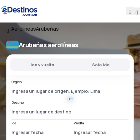
Aerolíneas
Arubeńas
Arubeńas aerolíneas
Ida y vuelta
Solo ida
Orgien
Destino
Ida
Vuelta